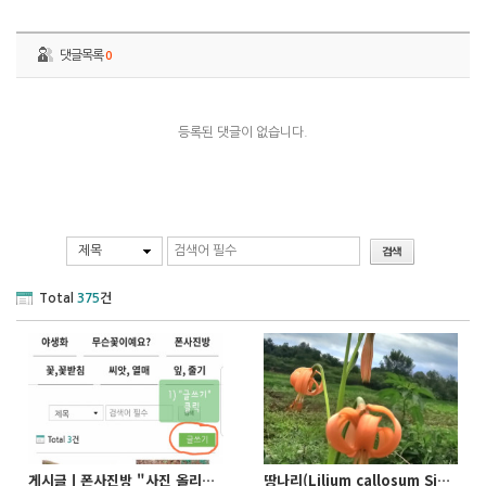
댓글목록
0
등록된 댓글이 없습니다.
제목
Total
375
건
게시글ㅣ폰사진방 "사진 올리기" 절차("사진" 아이콘 이용 방법)
땅나리(Lilium callosum Siebold & Zucc.)