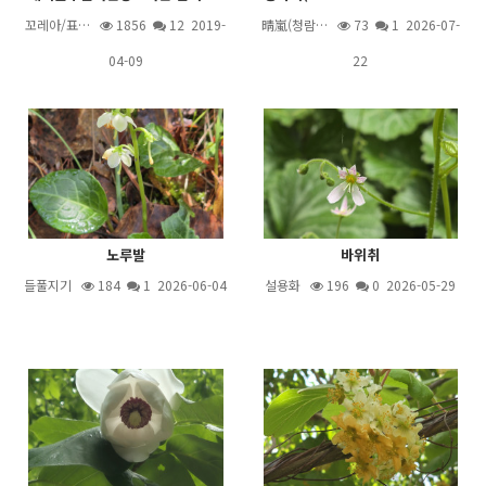
꼬레아/표…
1856
12
2019-
晴嵐(청람…
73
1
2026-07-
04-09
22
노루발
바위취
들풀지기
184
1
2026-06-04
설용화
196
0 2026-05-29