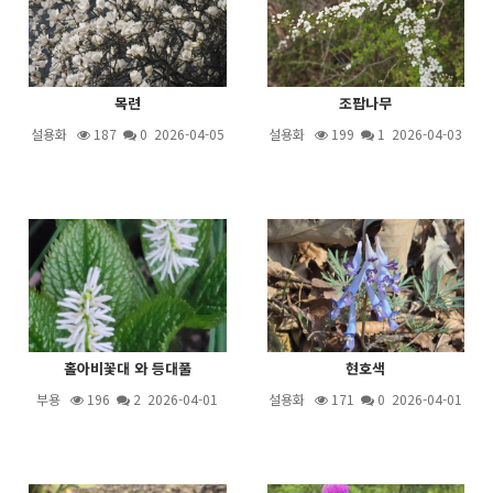
목련
조팝나무
설용화
187
0 2026-04-05
설용화
199
1
2026-04-03
홀아비꽃대 와 등대풀
현호색
부용
196
2
2026-04-01
설용화
171
0 2026-04-01