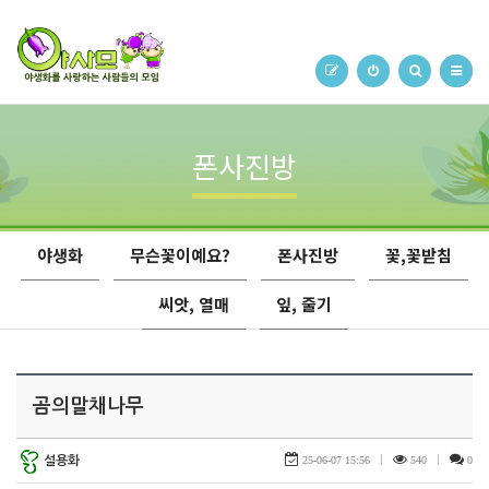
폰사진방
야생화
무슨꽃이예요?
폰사진방
꽃,꽃받침
씨앗, 열매
잎, 줄기
곰의말채나무
설용화
25-06-07 15:56
|
540
|
0