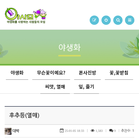
야생화
야생화
무슨꽃이예요?
폰사진방
꽃,꽃받침
씨앗, 열매
잎, 줄기
후추등(열매)
대박
25-01-05 18:33
|
1,583
|
9
|
추천수: 1