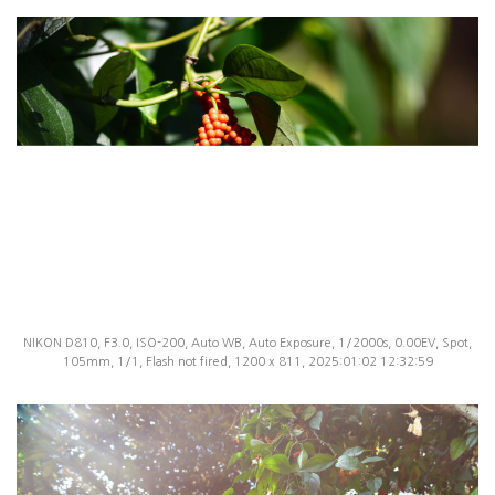
NIKON D810, F3.0, ISO-200, Auto WB, Auto Exposure, 1/2000s, 0.00EV, Spot,
105mm, 1/1, Flash not fired, 1200 x 811, 2025:01:02 12:32:59