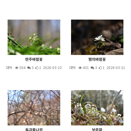
만주바람꽃
꿩의바람꽃
대박
504
3
1 2026-03-23
대박
431
3
1 2026-03-21
올괴불나무
보춘화