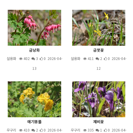
금낭화
금붓꽃
설용화
402
3
0 2026-04-
설용화
411
2
0 2026-04-
13
12
애기똥풀
제비꽃
우구리
410
2
0 2026-04-
우구리
335
1
0 2026-04-