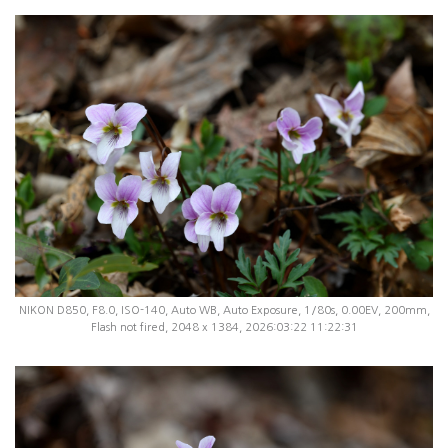
NIKON D850, F8.0, ISO-140, Auto WB, Auto Exposure, 1/80s, 0.00EV, 200mm,
Flash not fired, 2048 x 1384, 2026:03:22 11:22:31