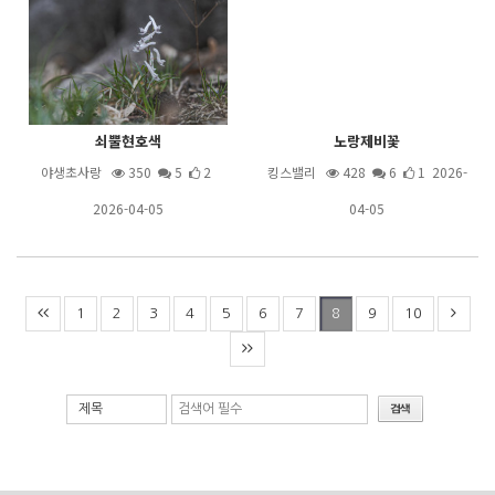
쇠뿔현호색
노랑제비꽃
야생초사랑
350
5
2
킹스밸리
428
6
1 2026-
2026-04-05
04-05
1
2
3
4
5
6
7
9
10
8
제목