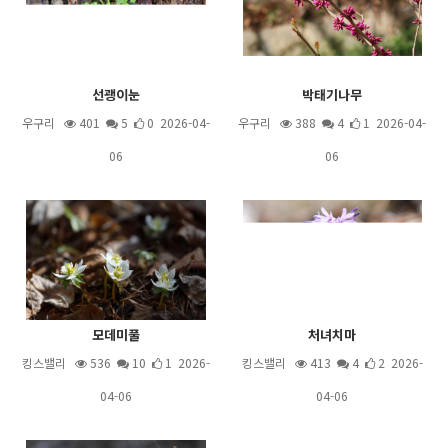
선괭이눈
박태기나무
우구리
401
5
0 2026-04-
우구리
388
4
1 2026-04-
06
06
모데미풀
처녀치마
킹스밸리
536
10
1 2026-
킹스밸리
413
4
2 2026-
04-06
04-06