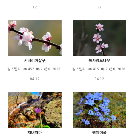
12
12
시베리아살구
복사앵도나무
킹스밸리
452
2
0 2026-
킹스밸리
415
2
0 2026-
04-12
04-12
처녀치마
깽깽이풀