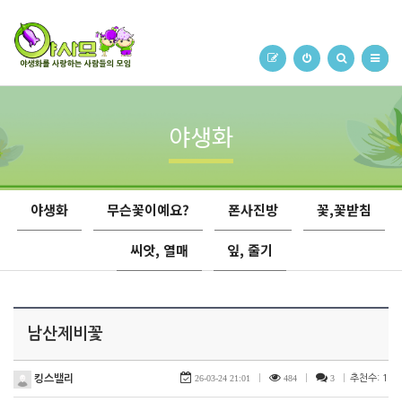
야생화
야생화
무슨꽃이예요?
폰사진방
꽃,꽃받침
씨앗, 열매
잎, 줄기
남산제비꽃
킹스밸리
26-03-24 21:01
|
484
|
3
|
추천수: 1