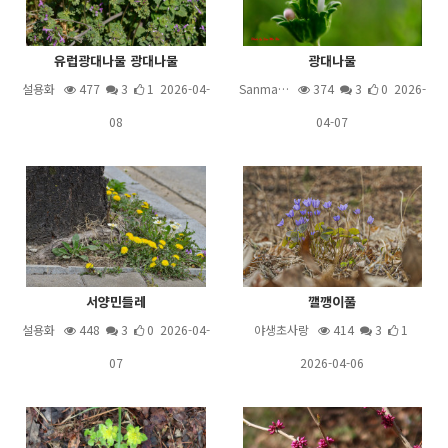
유럽광대나물 광대나물
광대나물
설용화
477
3
1 2026-04-
Sanma…
374
3
0 2026-
08
04-07
서양민들레
깰깽이풀
설용화
448
3
0 2026-04-
야생초사랑
414
3
1
07
2026-04-06