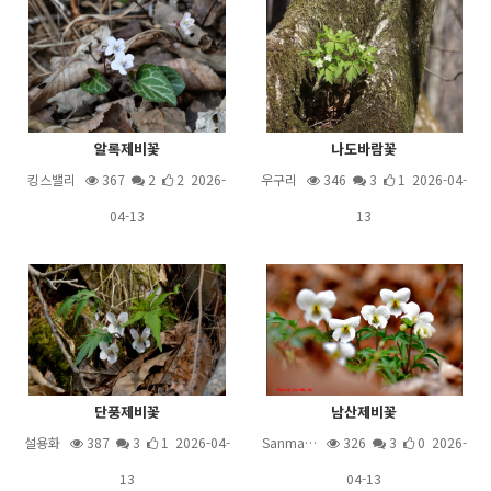
알록제비꽃
나도바람꽃
킹스밸리
367
2
2 2026-
우구리
346
3
1 2026-04-
04-13
13
단풍제비꽃
남산제비꽃
설용화
387
3
1 2026-04-
Sanma…
326
3
0 2026-
13
04-13