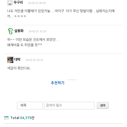
우구리
26-03-25 09:44
나도 저만큼 이쁠때가 있었거늘....아이구 이기 무신 망발이람...심해지는치매
끼...ㅋㅋㅋㅋ
설용화
26-03-25 16:20
햐~~ 이런 모습은 진도에서 보았던...
왜제비꽃 도 피었을 듯^^
대박
26-03-26 20:52
색감이 쥑인디요..
추천하기
제목
Total
64,379
건