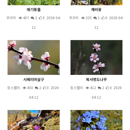
애기똥풀
제비꽃
우구리
407
2
0 2026-04-
우구리
335
1
0 2026-04-
12
12
시베리아살구
복사앵도나무
킹스밸리
450
2
0 2026-
킹스밸리
412
2
0 2026-
04-12
04-12