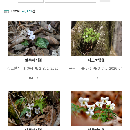
Total
64,379
건
알록제비꽃
나도바람꽃
킹스밸리
364
2
2 2026-
우구리
341
3
1 2026-04-
04-13
13
단풍제비꽃
남산제비꽃