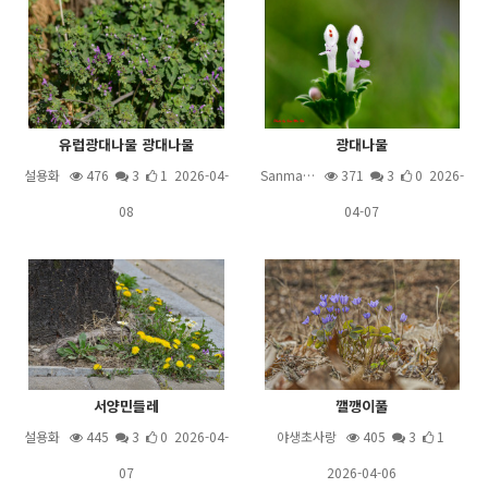
유럽광대나물 광대나물
광대나물
설용화
476
3
1 2026-04-
Sanma…
371
3
0 2026-
08
04-07
서양민들레
깰깽이풀
설용화
445
3
0 2026-04-
야생초사랑
405
3
1
07
2026-04-06