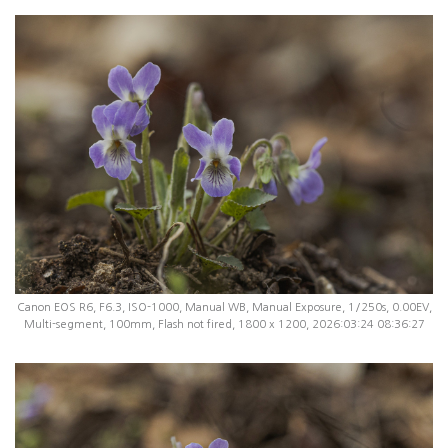
Canon EOS R6, F6.3, ISO-1000, Manual WB, Manual Exposure, 1/250s, 0.00EV,
Multi-segment, 100mm, Flash not fired, 1800 x 1200, 2026:03:24 08:36:27