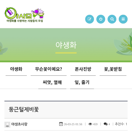
야생화
야생화
무슨꽃이예요?
폰사진방
꽃,꽃받침
씨앗, 열매
잎, 줄기
둥근털제비꽃
야생초사랑
26-03-25 01:56
|
459
|
4
|
추천수: 1