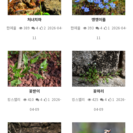
처녀치마
깽깽이풀
한여울
389
4
2 2026-04-
한여울
393
4
1 2026-04-
11
11
꽃받이
꽃마리
킹스밸리
410
4
1 2026-
킹스밸리
425
4
1 2026-
04-09
04-09