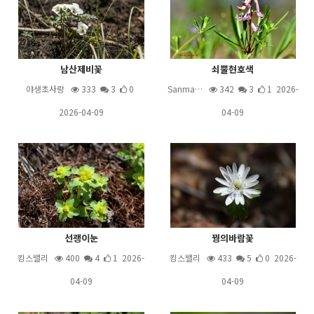
남산제비꽃
쇠뿔현호색
야생초사랑
333
3
0
Sanma…
342
3
1 2026-
2026-04-09
04-09
선괭이눈
꿩의바람꽃
킹스밸리
400
4
1 2026-
킹스밸리
433
5
0 2026-
04-09
04-09