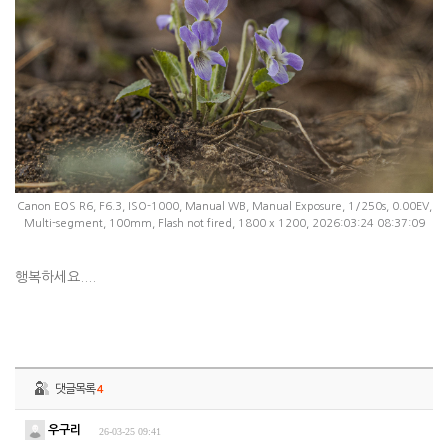
Canon EOS R6, F6.3, ISO-1000, Manual WB, Manual Exposure, 1/250s, 0.00EV,
Multi-segment, 100mm, Flash not fired, 1800 x 1200, 2026:03:24 08:37:09
행복하세요....
댓글목록
4
우구리
26-03-25 09:41