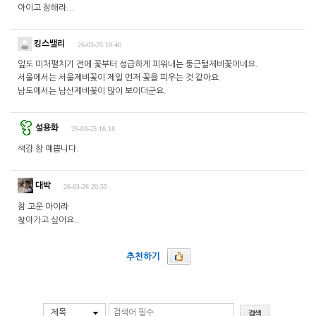
아이고 참해라...
킹스밸리
26-03-25 10:46
잎도 미처펼치기 전에 꽃부터 성급하게 피워내는 둥근털제비꽃이네요.
서울에서는 서울제비꽃이 제일 먼저 꽃을 피우는 것 같아요.
남도에서는 남산제비꽃이 많이 보이더군요.
설용화
26-03-25 16:18
색감 참 예쁩니다.
대박
26-03-26 20:55
참 고운 아이라
찿아가고 싶어요..
추천하기
제목