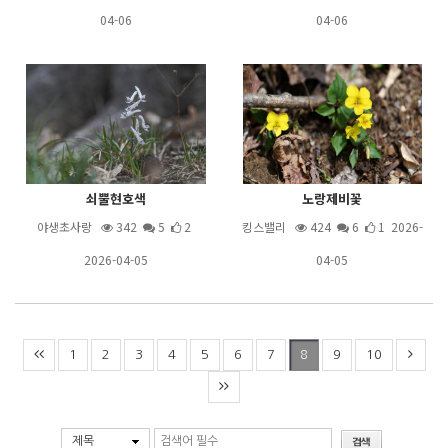
04-06
04-06
쇠뿔현호색
노랑제비꽃
야생초사랑
342
5
2
킹스밸리
424
6
1 2026-
2026-04-05
04-05
1
2
3
4
5
6
7
9
10
8
제목