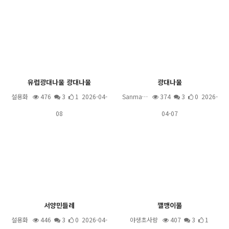
유럽광대나물 광대나물
광대나물
설용화
476
3
1 2026-04-
Sanma…
374
3
0 2026-
08
04-07
서양민들레
깰깽이풀
설용화
446
3
0 2026-04-
야생초사랑
407
3
1