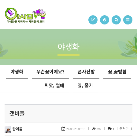
야생화
야생화
무슨꽃이예요?
폰사진방
꽃,꽃받침
씨앗, 열매
잎, 줄기
갯버들
한여울
26-03-25 09:13
|
397
|
4
|
추천수: 1