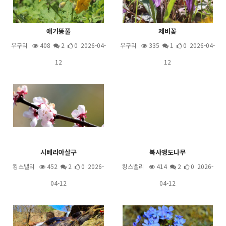
애기똥풀
제비꽃
우구리
408
2
0 2026-04-
우구리
335
1
0 2026-04-
12
12
시베리아살구
복사앵도나무
킹스밸리
452
2
0 2026-
킹스밸리
414
2
0 2026-
04-12
04-12