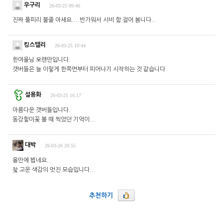
우구리
26-03-25 09:46
진짜 풀피리 불줄 아세요....반가워서 시비 함 걸어 봄니다..
킹스밸리
26-03-25 10:44
한여울님 오랜만입니다.
갯버들은 늘 이렇게 한쪽면부터 피어나기 시작하는 것 같습니다.
설용화
26-03-25 16:17
아름다운 갯버들입니다.
동강할미꽃 볼 때 찍었던 기억이...
대박
26-03-26 20:55
올만에 뵙네요..
찿 고운 색감의 멋진 모습입니다..
추천하기