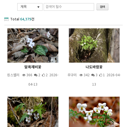
제목
Total
64,379
건
알록제비꽃
나도바람꽃
킹스밸리
366
2
2 2026-
우구리
342
3
1 2026-04-
04-13
13