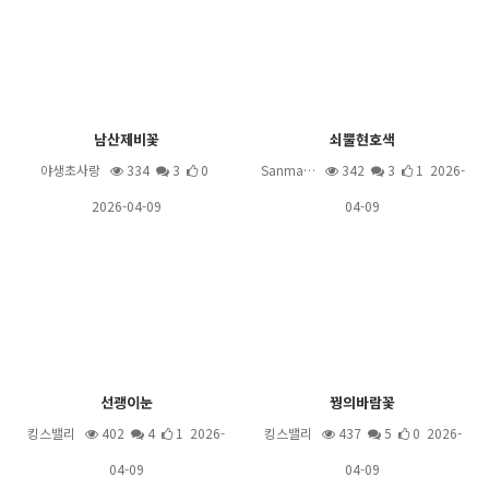
남산제비꽃
쇠뿔현호색
야생초사랑
334
3
0
Sanma…
342
3
1 2026-
2026-04-09
04-09
선괭이눈
꿩의바람꽃
킹스밸리
402
4
1 2026-
킹스밸리
437
5
0 2026-
04-09
04-09