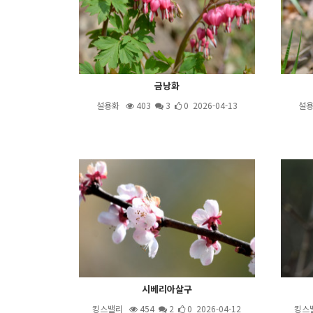
금낭화
설용화
403
3
0 2026-04-13
설
시베리아살구
킹스밸리
454
2
0 2026-04-12
킹스