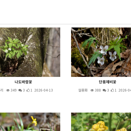
나도바람꽃
단풍제비꽃
구리
349
3
1 2026-04-13
설용화
388
3
1 2026-0