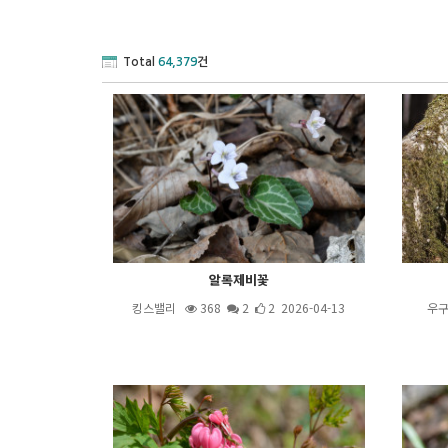
Total
64,379
건
알록제비꽃
킹스밸리
368
2
2 2026-04-13
우