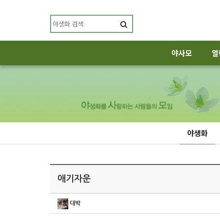
야사모
열
야생화
애기자운
대박