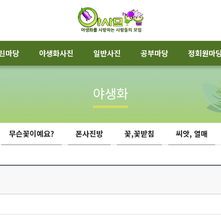
린마당
야생화사진
일반사진
공부마당
정회원마
야생화
무슨꽃이예요?
폰사진방
꽃,꽃받침
씨앗, 열매