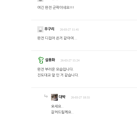
여긴 완전 군락이네요!!!
우구리
26-03-27 11:41
완전 디집어 쓴거 같아여...
설용화
26-03-27 15:24
완전 부러운 모습입니다.
진도대교 앞 인 거 같습니다.
대박
26-03-27 18:55
오세요..
갈켜드릴께요..