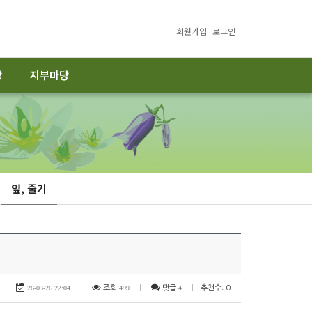
회원가입
로그인
당
지부마당
잎, 줄기
26-03-26 22:04
|
조회
499
|
댓글
4
|
추천수: 0