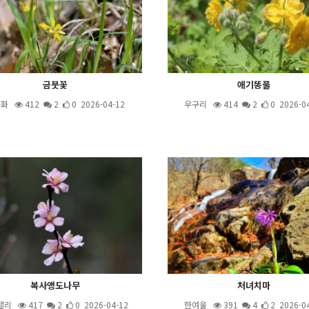
금붓꽃
애기똥풀
용화
412
2
0 2026-04-12
우구리
414
2
0 2026-0
복사앵도나무
처녀치마
밸리
417
2
0 2026-04-12
한여울
391
4
2 2026-0