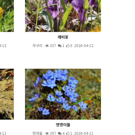
제비꽃
4-12
우구리
337
1
0 2026-04-12
깽깽이풀
4-11
한여울
397
4
1 2026-04-11