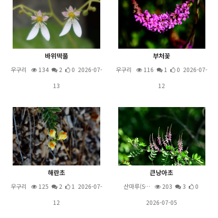
바위떡풀
부처꽃
우구리
134
2
0 2026-07-
우구리
116
1
0 2026-07-
13
12
해란초
큰낭아초
우구리
125
2
1 2026-07-
산마루(S…
203
3
0
12
2026-07-05