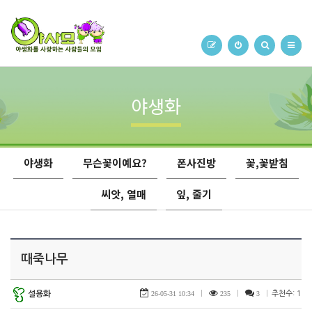
야생화
야생화
무슨꽃이예요?
폰사진방
꽃,꽃받침
씨앗, 열매
잎, 줄기
때죽나무
설용화
26-05-31 10:34
|
235
|
3
|
추천수: 1