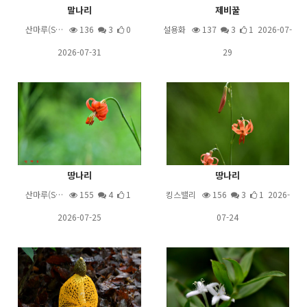
말나리
제비꿀
산마루(S…
136
3
0
설용화
137
3
1 2026-07-
2026-07-31
29
땅나리
땅나리
산마루(S…
155
4
1
킹스밸리
156
3
1 2026-
2026-07-25
07-24