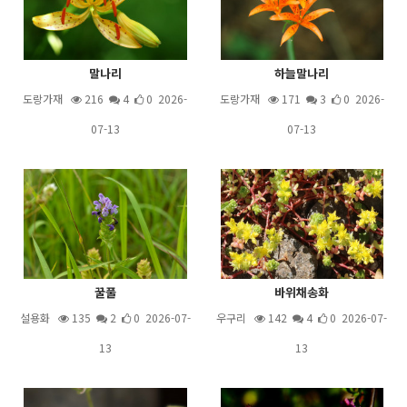
말나리
하늘말나리
도랑가재
216
4
0 2026-
도랑가재
171
3
0 2026-
07-13
07-13
꿀풀
바위채송화
설용화
135
2
0 2026-07-
우구리
142
4
0 2026-07-
13
13