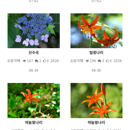
07-02
07-02
산수국
털중나리
도랑가재
187
2
0 2026-
도랑가재
196
3
0 2026-
06-30
06-30
하늘말나리
하늘말나리