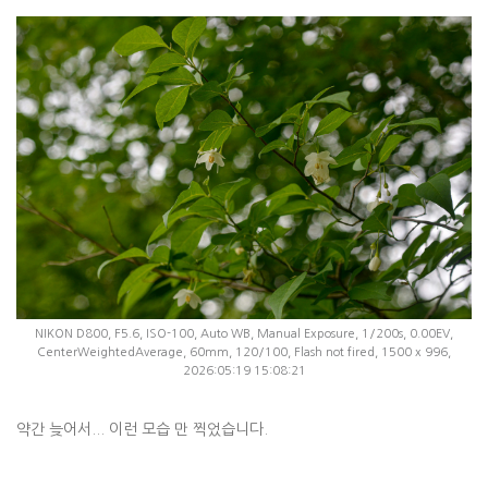
NIKON D800, F5.6, ISO-100, Auto WB, Manual Exposure, 1/200s, 0.00EV,
CenterWeightedAverage, 60mm, 120/100, Flash not fired, 1500 x 996,
2026:05:19 15:08:21
약간 늦어서... 이런 모습 만 찍었습니다.