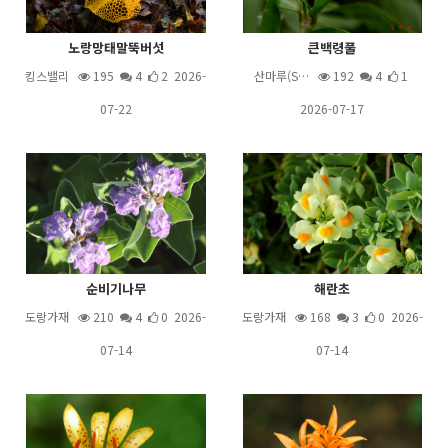
노랑망태말뚝버섯
큰백령풀
킹스밸리
195
4
2 2026-
산마루(S…
192
4
1
07-22
2026-07-17
순비기나무
해란초
도랑가재
210
4
0 2026-
도랑가재
168
3
0 2026-
07-14
07-14