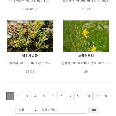
산마루(S…
151
1
0
도랑가재
208
4
0 2026-
2026-06-29
06-29
바위채송화
노랑원추리
도랑가재
173
3
0 2026-
설용화
183
3
0 2026-06-
06-29
29
2
3
4
5
6
7
8
9
10
1
제목