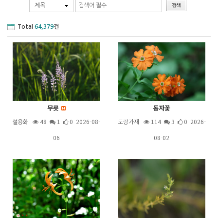
제목
Total
64,379
건
무릇
동자꽃
설용화
48
1
0 2026-08-
도랑가재
114
3
0 2026-
06
08-02