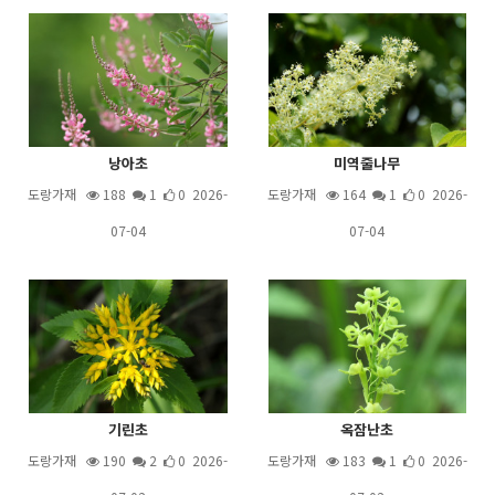
낭아초
미역줄나무
도랑가재
188
1
0 2026-
도랑가재
164
1
0 2026-
07-04
07-04
기린초
옥잠난초
도랑가재
190
2
0 2026-
도랑가재
183
1
0 2026-