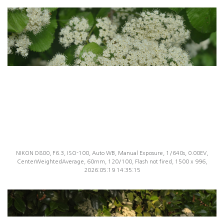
NIKON D800, F6.3, ISO-100, Auto WB, Manual Exposure, 1/640s, 0.00EV,
CenterWeightedAverage, 60mm, 120/100, Flash not fired, 1500 x 996,
2026:05:19 14:35:15