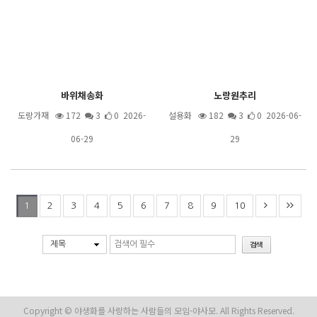
바위채송화
노랑원추리
도랑가재
172
3
0 2026-
설용화
182
3
0 2026-06-
06-29
29
2
3
4
5
6
7
8
9
10
1
제목
Copyright © 야생화를 사랑하는 사람들의 모임-야사모. All Rights Reserved.