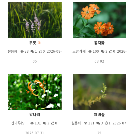
무릇
동자꽃
설용화
38
1
0 2026-08-
도랑가재
109
3
0 2026-
06
08-02
말나리
제비꿀
산마루(S…
131
3
0
설용화
131
3
1 2026-07-
2026-07-31
29