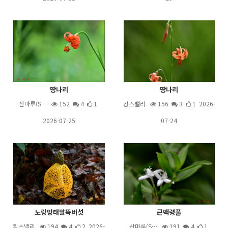
땅나리
땅나리
산마루(S…
152
4
1
킹스밸리
156
3
1 2026-
2026-07-25
07-24
노랑망태말뚝버섯
큰백령풀
킹스밸리
194
4
2 2026-
산마루(S…
191
4
1