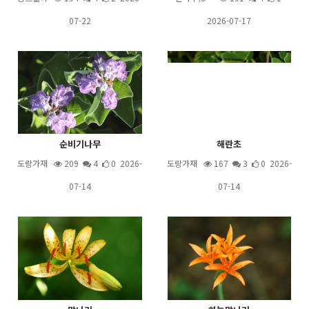
07-22
2026-07-17
순비기나무
해란초
도랑가재
209
4
0 2026-
도랑가재
167
3
0 2026-
07-14
07-14