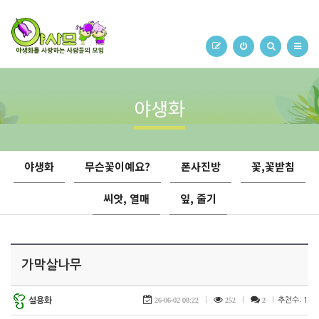
야생화
야생화
무슨꽃이예요?
폰사진방
꽃,꽃받침
씨앗, 열매
잎, 줄기
가막살나무
설용화
26-06-02 08:22
|
252
|
2
|
추천수: 1