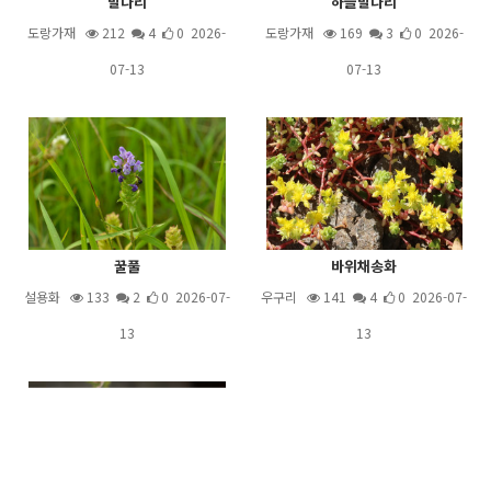
말나리
하늘말나리
도랑가재
212
4
0 2026-
도랑가재
169
3
0 2026-
07-13
07-13
꿀풀
바위채송화
설용화
133
2
0 2026-07-
우구리
141
4
0 2026-07-
13
13