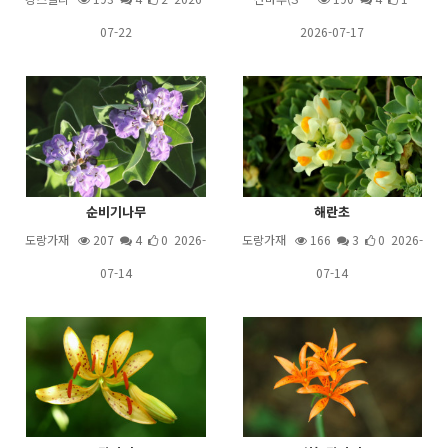
07-22
2026-07-17
순비기나무
해란초
도랑가재
207
4
0 2026-
도랑가재
166
3
0 2026-
07-14
07-14