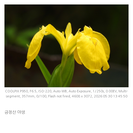
COOLPIX P950, F6.5, ISO-220, Auto WB, Auto Exposure, 1/250s, 0.00EV, Multi-
segment, 357mm, 0/100, Flash not fired, 4608 x 3072, 2026:05:30 13:45:50
금정산 야생.