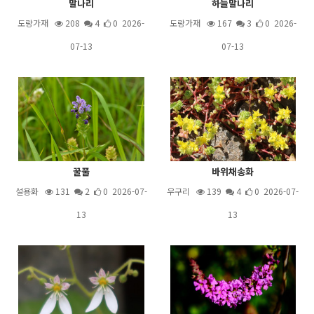
말나리
하늘말나리
도랑가재
208
4
0 2026-
도랑가재
167
3
0 2026-
07-13
07-13
꿀풀
바위채송화
설용화
131
2
0 2026-07-
우구리
139
4
0 2026-07-
13
13