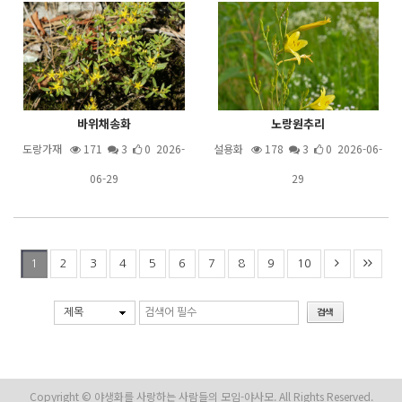
바위채송화
노랑원추리
도랑가재
171
3
0 2026-
설용화
178
3
0 2026-06-
06-29
29
2
3
4
5
6
7
8
9
10
1
제목
Copyright © 야생화를 사랑하는 사람들의 모임-야사모. All Rights Reserved.