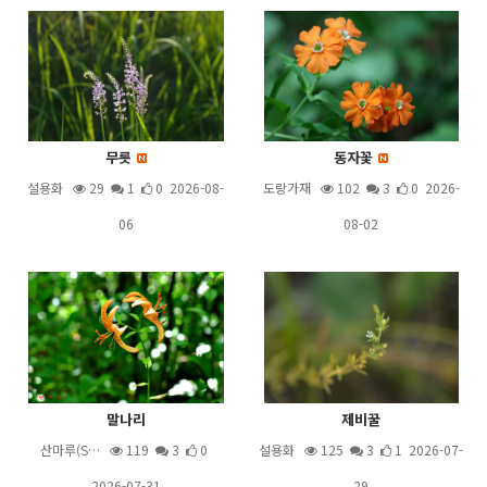
무릇
동자꽃
설용화
29
1
0 2026-08-
도랑가재
102
3
0 2026-
06
08-02
말나리
제비꿀
산마루(S…
119
3
0
설용화
125
3
1 2026-07-
2026-07-31
29