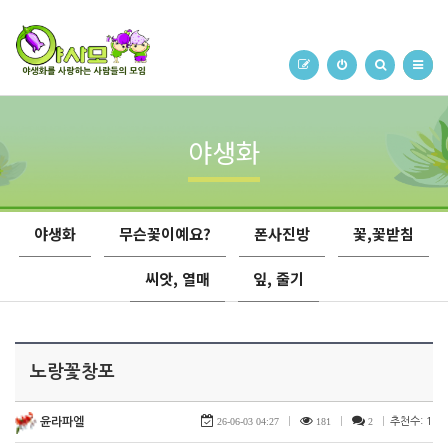
야생화
야생화
무슨꽃이예요?
폰사진방
꽃,꽃받침
씨앗, 열매
잎, 줄기
노랑꽃창포
윤라파엘
26-06-03 04:27
|
181
|
2
|
추천수: 1