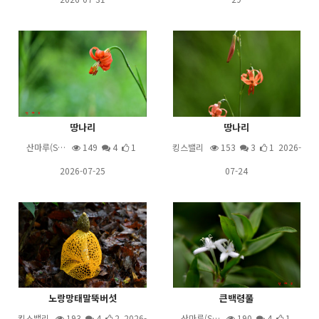
땅나리
땅나리
산마루(S…
149
4
1
킹스밸리
153
3
1 2026-
2026-07-25
07-24
노랑망태말뚝버섯
큰백령풀
킹스밸리
193
4
2 2026-
산마루(S…
190
4
1