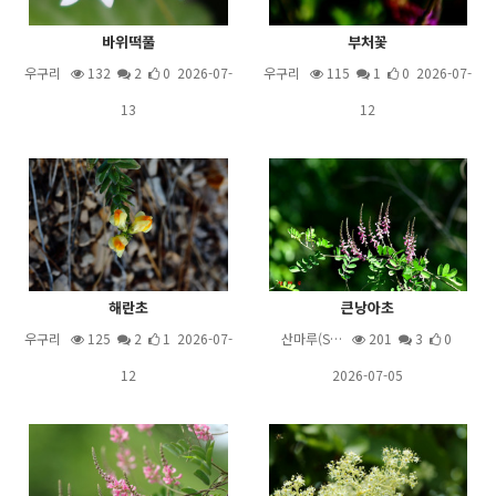
바위떡풀
부처꽃
우구리
132
2
0 2026-07-
우구리
115
1
0 2026-07-
13
12
해란초
큰낭아초
우구리
125
2
1 2026-07-
산마루(S…
201
3
0
12
2026-07-05