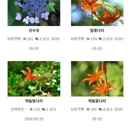
산수국
털중나리
도랑가재
181
2
0 2026-
도랑가재
194
3
0 2026-
06-30
06-30
하늘말나리
하늘말나리
산마루(S…
150
1
0
도랑가재
206
4
0 2026-
2026-06-29
06-29