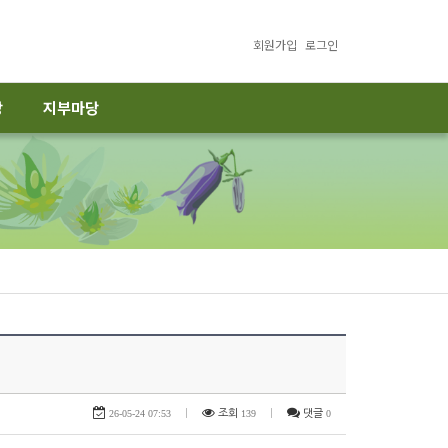
회원가입
로그인
당
지부마당
26-05-24 07:53
|
조회
139
|
댓글
0