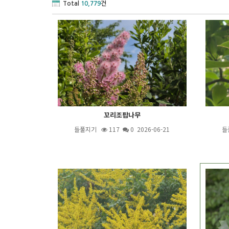
Total
10,779
건
꼬리조팝나무
들풀지기
117
0 2026-06-21
들