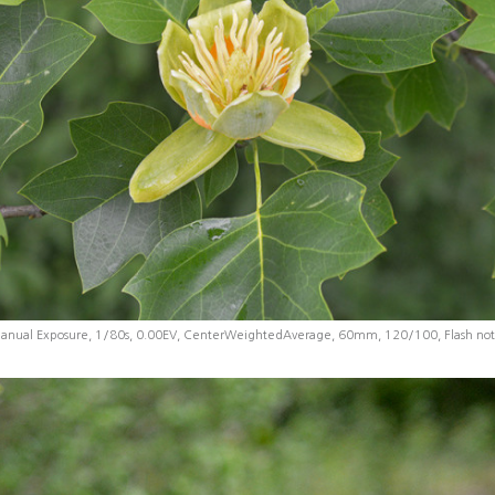
anual Exposure, 1/80s, 0.00EV, CenterWeightedAverage, 60mm, 120/100, Flash not 