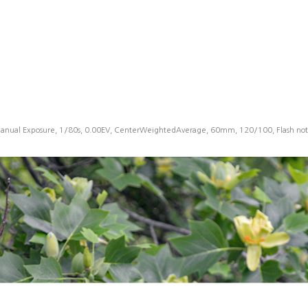
anual Exposure, 1/80s, 0.00EV, CenterWeightedAverage, 60mm, 120/100, Flash not 