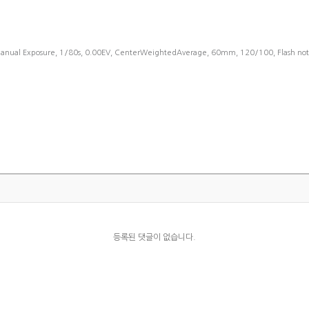
anual Exposure, 1/80s, 0.00EV, CenterWeightedAverage, 60mm, 120/100, Flash not 
등록된 댓글이 없습니다.