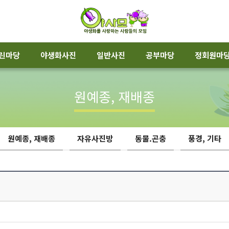
린마당
야생화사진
일반사진
공부마당
정회원마
원예종, 재배종
원예종, 재배종
자유사진방
동물.곤충
풍경, 기타