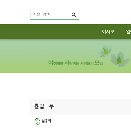
야사모
열
튤립나무
설용화