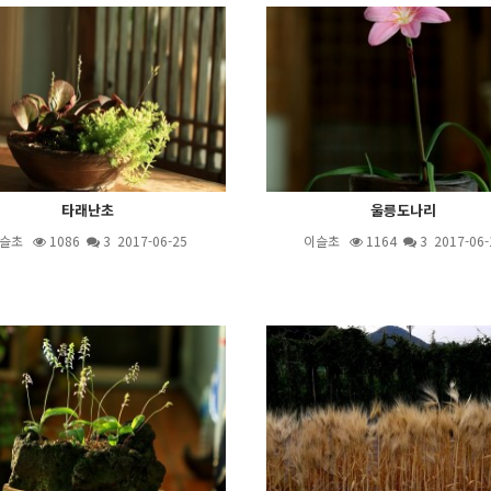
타래난초
울릉도나리
슬초
1086
3
2017-06-25
이슬초
1164
3
2017-06-