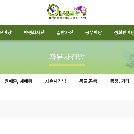
린마당
야생화사진
일반사진
공부마당
정회원마
자유사진방
원예종, 재배종
자유사진방
동물.곤충
풍경, 기타