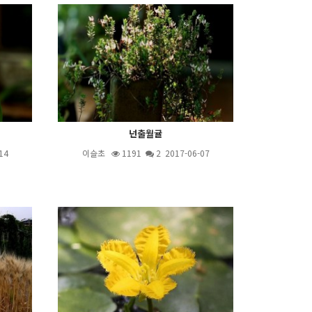
넌출월귤
14
이슬초
1191
2
2017-06-07