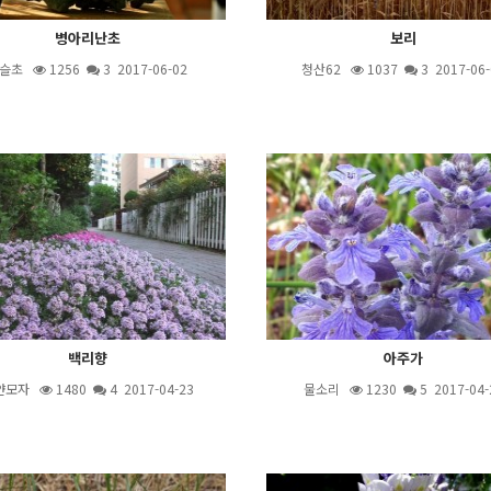
병아리난초
보리
슬초
1256
3
2017-06-02
청산62
1037
3
2017-06-
백리향
아주가
얀모자
1480
4
2017-04-23
물소리
1230
5
2017-04-