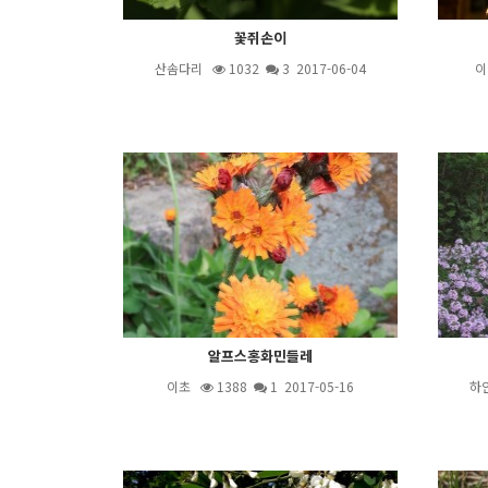
꽃쥐손이
산솜다리
1032
3
2017-06-04
이
알프스홍화민들레
이초
1388
1
2017-05-16
하