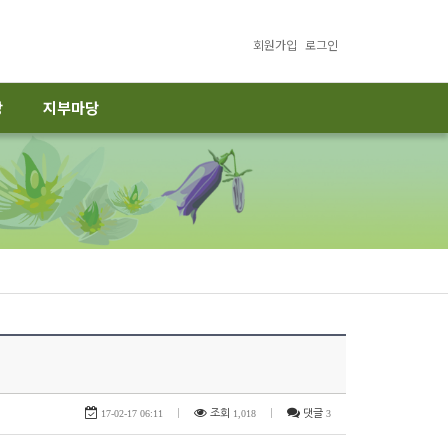
회원가입
로그인
당
지부마당
17-02-17 06:11
|
조회
1,018
|
댓글
3