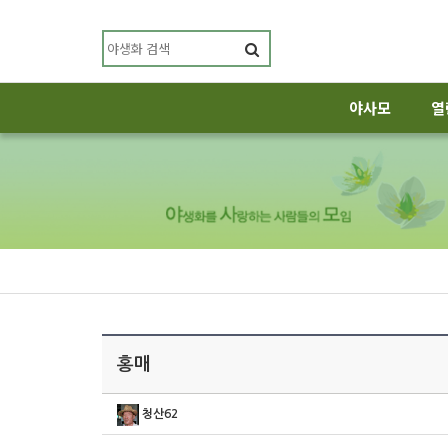
야사모
열
홍매
청산62