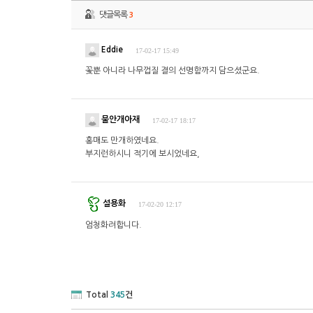
댓글목록
3
Eddie
17-02-17 15:49
꽃뿐 아니라 나무껍질 결의 선명함까지 담으셨군요.
물안개아재
17-02-17 18:17
홍매도 만개하였네요.
부지런하시니 적기에 보시었네요,
설용화
17-02-20 12:17
엄청화려합니다.
Total
345
건