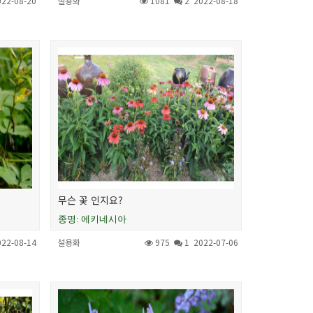
022-08-20
설용화
1081
2
2022-08-18
무슨 꽃 인지요?
종명: 에키네시아
022-08-14
설용화
975
1
2022-07-06