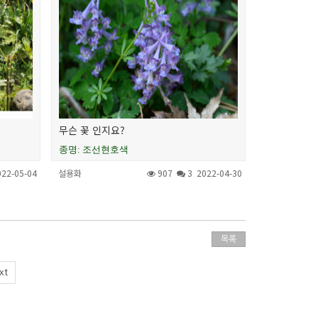
무슨 꽃 인지요?
종명: 조선현호색
022-05-04
설용화
907
3
2022-04-30
목록
xt