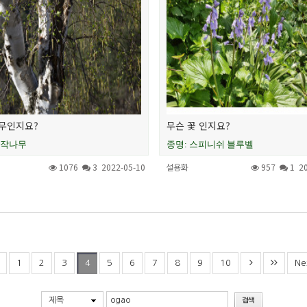
무인지요?
무슨 꽃 인지요?
자작나무
종명: 스피니쉬 블루벨
1076
3
2022-05-10
설용화
957
1
2
1
2
3
5
6
7
8
9
10
Ne
4
제목