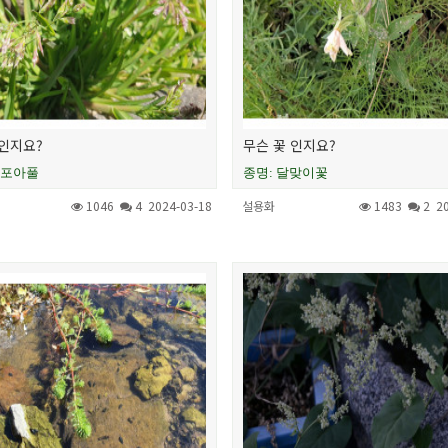
인지요?
무슨 꽃 인지요?
새포아풀
종명: 달맞이꽃
1046
4
2024-03-18
설용화
1483
2
2