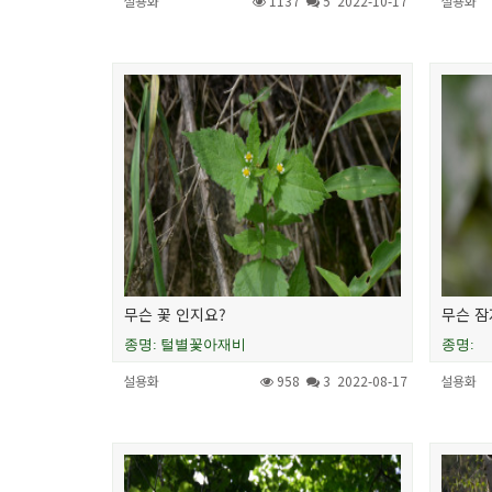
설용화
1137
5
2022-10-17
설용화
무슨 꽃 인지요?
무슨 잠
종명: 털별꽃아재비
종명:
설용화
958
3
2022-08-17
설용화