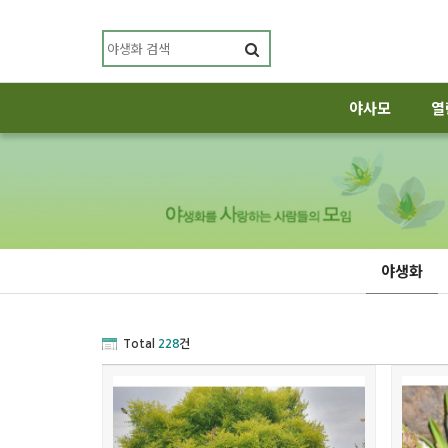
야사모
열
야생화
Total
228
건