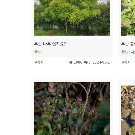
무슨 나무 인지요?
무슨 꽃
종명:
종명: 
설용화
1086
0
2024-05-27
설용화