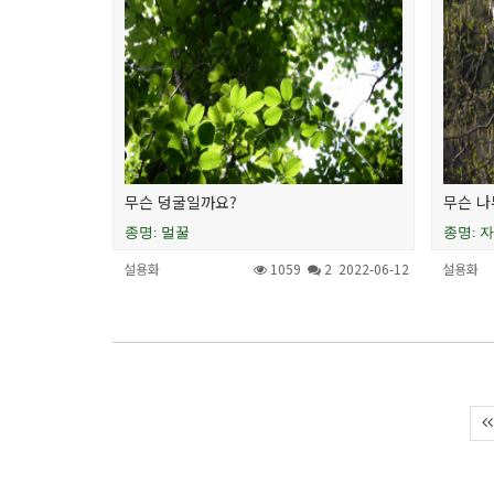
무슨 덩굴일까요?
무슨 나
종명: 멀꿀
종명: 
설용화
1059
2
2022-06-12
설용화