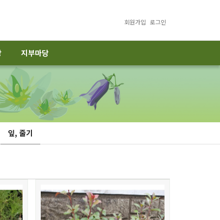
회원가입
로그인
당
지부마당
잎, 줄기