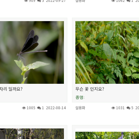
909
3
2022-09-27
설용화
1062
1
2
자리 일까요?
무슨 꽃 인지요?
종명:
1005
1
2022-08-14
설용화
1031
5
2