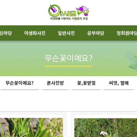
린마당
야생화사진
일반사진
공부마당
정회원마
무슨꽃이예요?
무슨꽃이예요?
폰사진방
꽃,꽃받침
씨앗, 열매