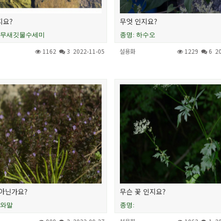
지요?
무엇 인지요?
앵무새깃물수세미
종명: 하수오
1162
3
2022-11-05
설용화
1229
6
2
아닌가요?
무슨 꽃 인지요?
구와말
종명: