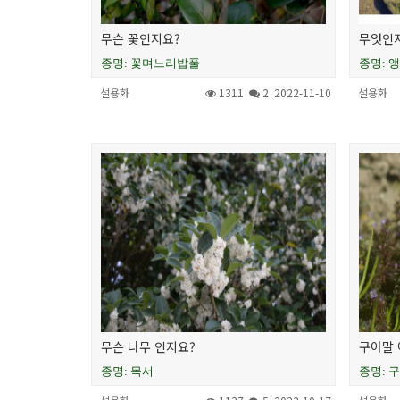
무슨 꽃인지요?
무엇인
종명: 꽃며느리밥풀
종명: 
설용화
1311
2
2022-11-10
설용화
무슨 나무 인지요?
구아말 
종명: 목서
종명: 