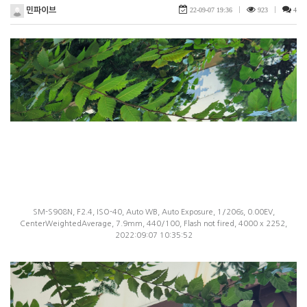
민파이브
22-09-07 19:36
|
923
|
4
SM-S908N, F2.4, ISO-40, Auto WB, Auto Exposure, 1/206s, 0.00EV,
CenterWeightedAverage, 7.9mm, 440/100, Flash not fired, 4000 x 2252,
2022:09:07 10:35:52