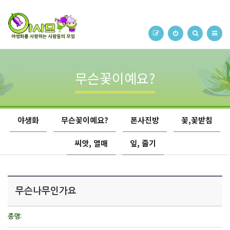
무슨꽃이예요?
야생화
무슨꽃이예요?
폰사진방
꽃,꽃받침
씨앗, 열매
잎, 줄기
무슨나무인가요
종명: