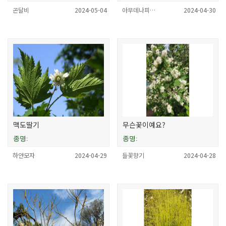
곤달비
2024-05-04
아무데나피…
2024-04-30
맥도딸기
무슨꽃이예요?
종명:
종명:
하얀모자
2024-04-29
들꽃향기
2024-04-28