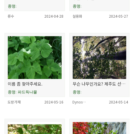
종명:
종명:
류수
2024-04-28
설용화
2024-05-27
이름 좀 찾아주세요.
무슨 나무인가요? 제주도 선흥 곶자왈에서 찾았습니다.
종명: 파드득나물
종명:
도랑가재
2024-05-16
Dynos…
2024-05-14