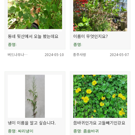
동네 뒷산에서 오늘 봤는데요
이름이 무엇인지요?
종명:
종명:
버드나무나…
2024-05-10
종주사랑
2024-05-07
냉이 이름을 알고 싶습니다.
씀바귀인가요 고들빼기인강요
종명: 싸리냉이
종명: 좀씀바귀