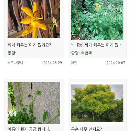
제가 키우는 이게 뭔가요?
Re: 제가 키우는 이게 뭔가요?
종명:
종명: 백합과
버드나무나…
2024-05-29
야인
2024-10-07
이름이 뭔지 궁금 합니다.
무슨 나무 인지요?