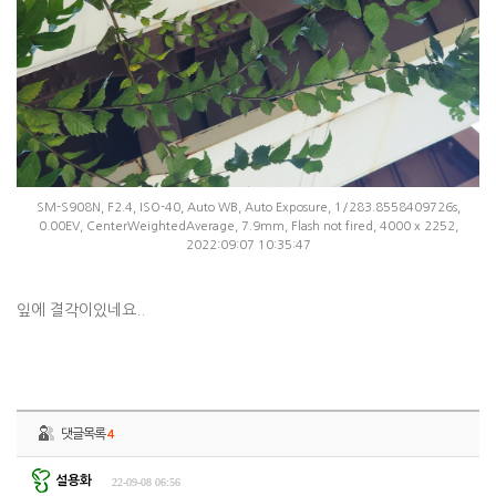
SM-S908N, F2.4, ISO-40, Auto WB, Auto Exposure, 1/283.8558409726s,
0.00EV, CenterWeightedAverage, 7.9mm, Flash not fired, 4000 x 2252,
2022:09:07 10:35:47
잎에 결각이있네요..
댓글목록
4
설용화
22-09-08 06:56