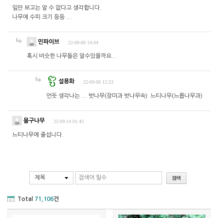
잎만 보고는 알 수 없다고 생각합니다.
나무에 수피 크기 등등 ...
민파이브
22-09-08 14:04
혹시 비슷한 나무들은 알수있을까요...
설용화
22-09-09 12:53
언듯 생각나는 ... 벗나무(장미과 벗나무속) 느티나무(느릅나무과)
물구나무
22-09-14 01:43
느티나무에 줄섭니다.
제목
Total
71,106
건