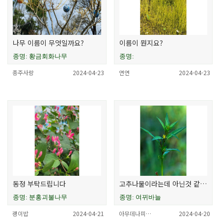
나무 이름이 무엇일까요?
이름이 뭔지요?
종명: 황금회화나무
종명:
종주사랑
2024-04-23
연연
2024-04-23
동정 부탁드립니다
고추나물이라는데 아닌것 같아서
종명: 분홍괴불나무
종명: 여뀌바늘
괭이밥
2024-04-21
아무데나피…
2024-04-20