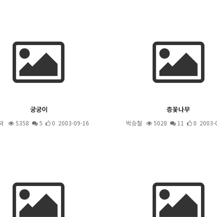
궁궁이
층꽃나무
덕
5358
5
0 2003-09-16
박승철
5028
11
0 2003-