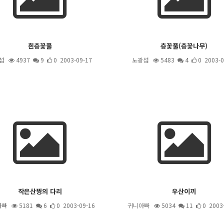
흰층꽃풀
층꽃풀(층꽃나무)
섭
4937
9
0 2003-09-17
노광섭
5483
4
0 2003-0
작은산꿩의 다리
우산이끼
아빠
5181
6
0 2003-09-16
귀니아빠
5034
11
0 2003