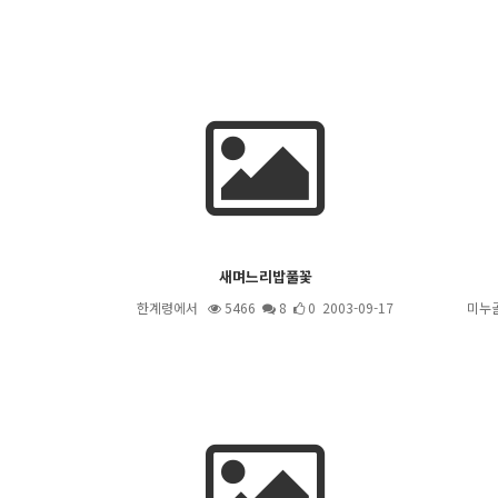
새며느리밥풀꽃
한계령에서
5466
8
0 2003-09-17
미누