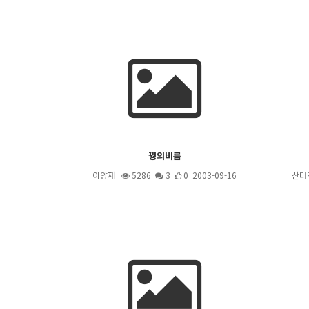
꿩의비름
이양재
5286
3
0 2003-09-16
산더