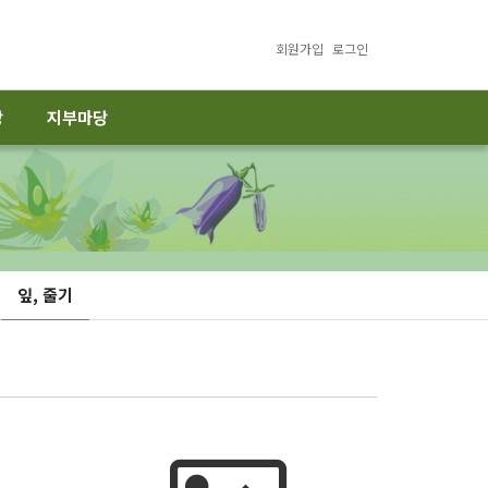
회원가입
로그인
당
지부마당
잎, 줄기