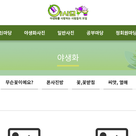
린마당
야생화사진
일반사진
공부마당
정회원마
야생화
무슨꽃이예요?
폰사진방
꽃,꽃받침
씨앗, 열매