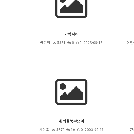
가막사리
공은택
5381
6
0 2003-09-18
이진
흰까실쑥부쟁이
사랑초
5678
10
0 2003-09-18
박근