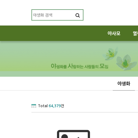
야사모
열
야생화
Total
64,379
건