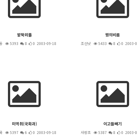
밭뚝외풀
꿩의비름
동
5393
8
0 2003-09-18
조선낫
5433
8
0 2003-0
미역취(국화과)
이고들빼기
묵
5397
6
0 2003-09-18
사랑초
5387
8
0 2003-0