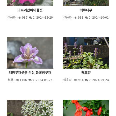
아프리칸바이올렛
석류나무
설용화
997
1
2024-12-20
설용화
931
0 2024-10-01
대청부채붓꽃 석산 분홍장구채
배초향
부용
1156
0 2024-09-26
설용화
984
0 2024-09-24