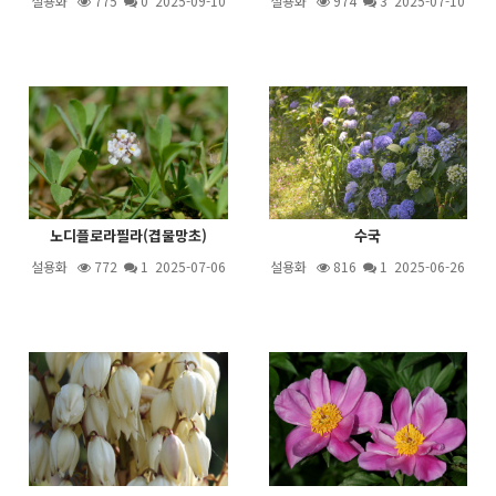
설용화
775
0 2025-09-10
설용화
974
3
2025-07-10
노디플로라필라(겹물망초)
수국
설용화
772
1
2025-07-06
설용화
816
1
2025-06-26