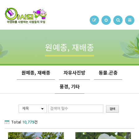
원예종, 재배종
원예종, 재배종
자유사진방
동물.곤충
풍경, 기타
제목
Total
10,779
건