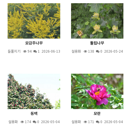
모감주나무
튤립나무
들풀지기
94
1
2026-06-13
설용화
138
0 2026-05-24
동백
모란
설용화
174
0 2026-05-04
설용화
171
0 2026-05-04