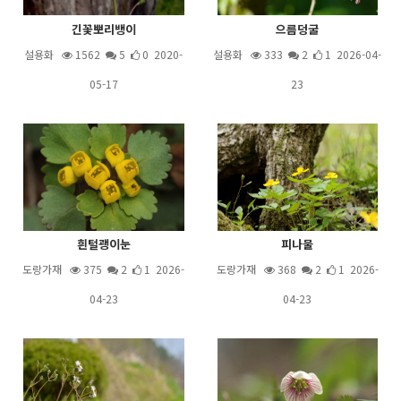
긴꽃뽀리뱅이
으름덩굴
설용화
1562
5
0 2020-
설용화
333
2
1 2026-04-
05-17
23
흰털괭이눈
피나물
도랑가재
375
2
1 2026-
도랑가재
368
2
1 2026-
04-23
04-23