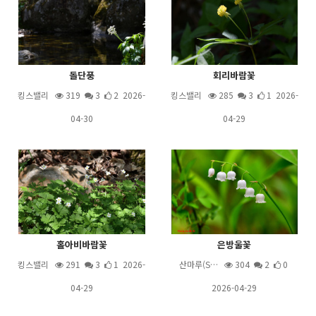
돌단풍
회리바람꽃
킹스밸리
319
3
2 2026-
킹스밸리
285
3
1 2026-
04-30
04-29
홀아비바람꽃
은방울꽃
킹스밸리
291
3
1 2026-
산마루(S…
304
2
0
04-29
2026-04-29