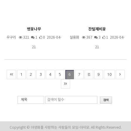
병꽃나무
잔털제비꽃
우구리
321
1
0 2026-04-
설용화
367
3
1 2026-04-
21
21
1
2
3
4
5
7
8
9
10
6
제목
Copyright © 야생화를 사랑하는 사람들의 모임-야사모. All Rights Reserved.