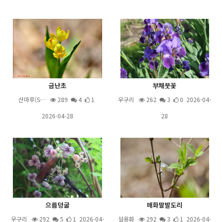
금난초
부채붓꽃
산마루(S…
289
4
1
우구리
262
3
0 2026-04-
2026-04-28
28
으름덩굴
매화말발도리
우구리
292
5
1 2026-04-
설용화
292
3
1 2026-04-