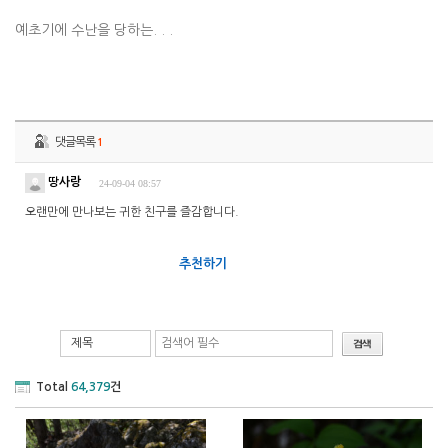
예초기에 수난을 당하는. . .
댓글목록
1
땅사랑
24-09-04 08:57
오랜만에 만나보는 귀한 친구를 즐감합니다.
추천하기
제목
Total
64,379
건