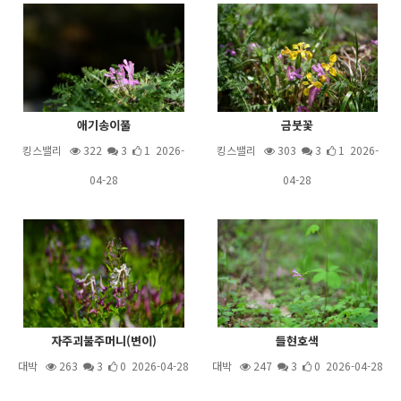
애기송이풀
금붓꽃
킹스밸리
322
3
1 2026-
킹스밸리
303
3
1 2026-
04-28
04-28
자주괴불주머니(변이)
들현호색
대박
263
3
0 2026-04-28
대박
247
3
0 2026-04-28