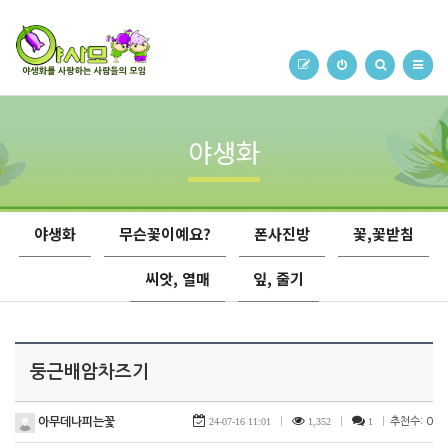
야생화
야생화
무슨꽃이예요?
폰사진방
꽃,꽃받침
씨앗, 열매
잎, 줄기
둥근배암차즈기
아무데나피는꽃
24-07-16 11:01
|
1,352
|
1
|
추천수: 0