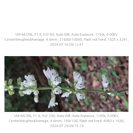
SM-M236L, F1.8, ISO-80, Auto WB, Auto Exposure, 1/50s, 0.00EV,
CenterWeightedAverage, 4.6mm, 21800/10000, Flash not fired, 1825 x 3241,
2024:07:16 09:12:47
SM-M236L, F1.8, ISO-200, Auto WB, Auto Exposure, 1/60s, 0.00EV,
CenterWeightedAverage, 4.6mm, 169/100, Flash not fired, 4080 x 1836,
2024:07:29 09:15:19