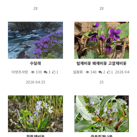
28
28
수달래
털제비꽃 왜제비꽃 고깔제비꽃
야생초사랑
330
3
1
설용화
340
2
1 2026-04-
2026-04-25
25
흰들제비꽃
큰물칭개나물