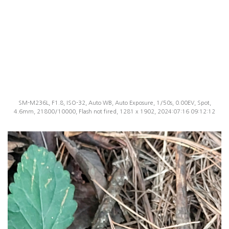
SM-M236L, F1.8, ISO-32, Auto WB, Auto Exposure, 1/50s, 0.00EV, Spot,
4.6mm, 21800/10000, Flash not fired, 1281 x 1902, 2024:07:16 09:12:12