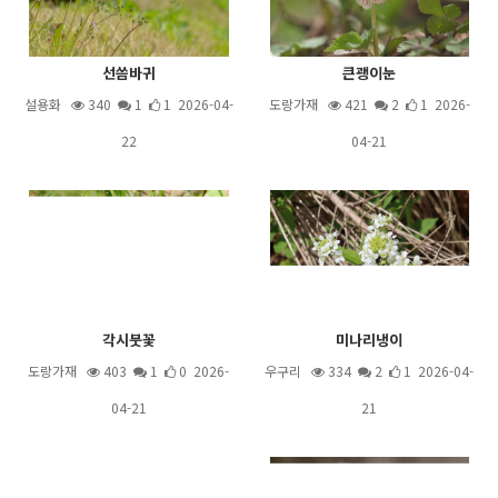
선씀바귀
큰괭이눈
설용화
340
1
1 2026-04-
도랑가재
421
2
1 2026-
22
04-21
각시붓꽃
미나리냉이
도랑가재
403
1
0 2026-
우구리
334
2
1 2026-04-
04-21
21