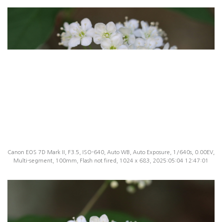
Canon EOS 7D Mark II, F3.5, ISO-640, Auto WB, Auto Exposure, 1/640s, 0.00EV,
Multi-segment, 100mm, Flash not fired, 1024 x 683, 2025:05:04 12:47:01