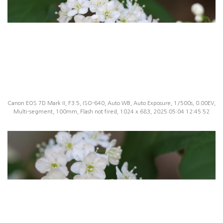
Canon EOS 7D Mark II, F3.5, ISO-640, Auto WB, Auto Exposure, 1/500s, 0.00EV,
Multi-segment, 100mm, Flash not fired, 1024 x 683, 2025:05:04 12:45:52