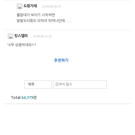
도랑가재
25-05-06 05:37
물참대가 보이기 시작하면
말발도리류도 듸따라 피어나던데......
킹스밸리
25-05-06 11:32
너무 상큼하네요!!!
추천하기
제목
Total
64,379
건