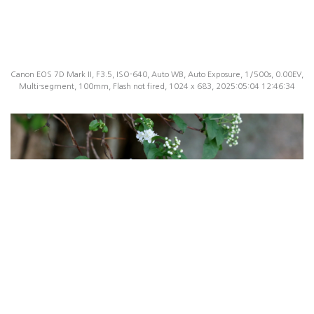
Canon EOS 7D Mark II, F3.5, ISO-640, Auto WB, Auto Exposure, 1/500s, 0.00EV,
Multi-segment, 100mm, Flash not fired, 1024 x 683, 2025:05:04 12:46:34