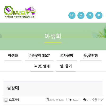
야생화
야생화
무슨꽃이예요?
폰사진방
꽃,꽃받침
씨앗, 열매
잎, 줄기
물참대
도랑가재
25-05-04 20:07
|
1,503
|
3
|
추천수: 0