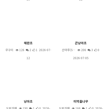
해란초
큰낭아초
우구리
126
2
1 2026-07-
산마루(S…
206
3
0
12
2026-07-05
낭아초
미역줄나무
도랑가재
190
1
0 2026-
도랑가재
166
1
0 2026-