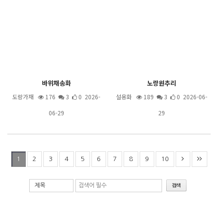
바위채송화
노랑원추리
도랑가재
176
3
0 2026-
설용화
189
3
0 2026-06-
06-29
29
2
3
4
5
6
7
8
9
10
1
제목