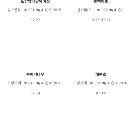
노랑망태말뚝버섯
큰백령풀
킹스밸리
201
4
2 2026-
산마루(S…
197
4
1
07-22
2026-07-17
순비기나무
해란초
도랑가재
215
4
0 2026-
도랑가재
174
3
0 2026-
07-14
07-14