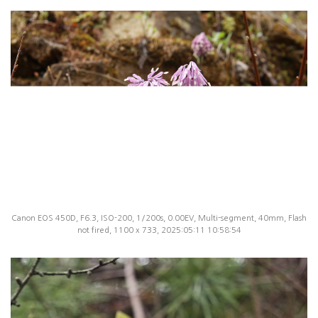
Canon EOS 450D, F6.3, ISO-200, 1/200s, 0.00EV, Multi-segment, 40mm, Flash
not fired, 1100 x 733, 2025:05:11 10:58:54