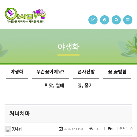
야생화
야생화
무슨꽃이예요?
폰사진방
꽃,꽃받침
씨앗, 열매
잎, 줄기
처녀치마
못나뉘
25-05-12 14:03
|
1,110
|
6
|
추천수: 0