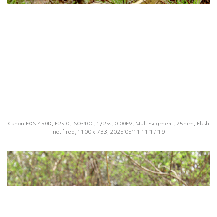
Canon EOS 450D, F25.0, ISO-400, 1/25s, 0.00EV, Multi-segment, 75mm, Flash
not fired, 1100 x 733, 2025:05:11 11:17:19