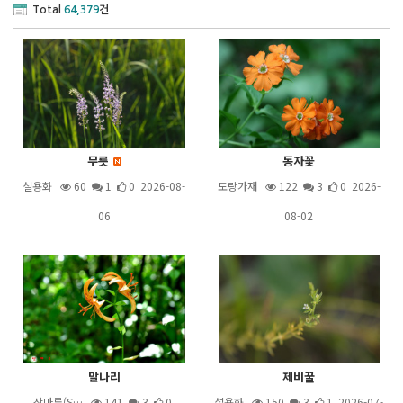
Total
64,379
건
무릇
동자꽃
설용화
60
1
0 2026-08-
도랑가재
122
3
0 2026-
06
08-02
말나리
제비꿀
산마루(S…
141
3
0
설용화
150
3
1 2026-07-