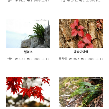
연하
3420
2
2008-11-17
마님
2431
1
2008-11-17
일엽초
담쟁이덩굴
마님
2193
1
2008-11-11
통통배
2006
1
2008-11-11