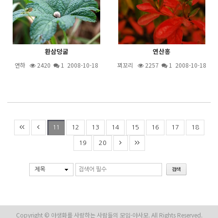
환삼덩굴
연산홍
연하
2420
1
2008-10-18
꾀꼬리
2257
1
2008-10-18
12
13
14
15
16
17
18
11
19
20
제목
Copyright © 야생화를 사랑하는 사람들의 모임-야사모. All Rights Reserved.