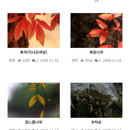
24
복자기(나도박달)
복장나무
연하
2289
2
2008-11-18
연하
3941
2
2008-11-18
참느릅나무
부처손