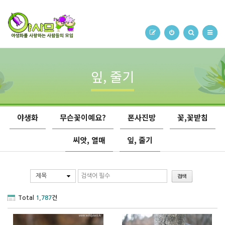
잎, 줄기
야생화
무슨꽃이예요?
폰사진방
꽃,꽃받침
씨앗, 열매
잎, 줄기
제목
Total
1,787
건