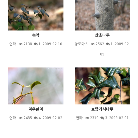
송악
산초나무
연하
2138
1
2009-02-10
양토마스
2562
1
2009-02-
09
겨우살이
호랑가시나무
연하
2485
4
2009-02-02
연하
2310
3
2009-02-01