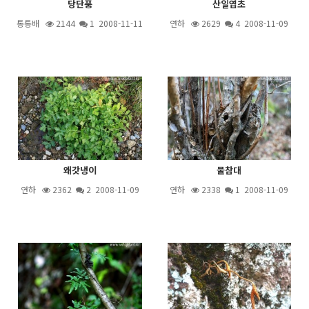
당단풍
산일엽초
통통배
2144
1
2008-11-11
연하
2629
4
2008-11-09
왜갓냉이
물참대
연하
2362
2
2008-11-09
연하
2338
1
2008-11-09