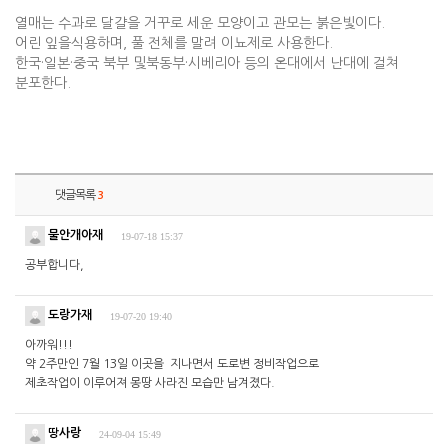
열매는 수과로 달걀을 거꾸로 세운 모양이고 관모는 붉은빛이다.
어린 잎을식용하며, 풀 전체를 말려 이뇨제로 사용한다.
한국·일본·중국 북부 및북동부·시베리아 등의 온대에서 난대에 걸쳐
분포한다.
댓글목록
3
물안개아재
19-07-18 15:37
공부합니다,
도랑가재
19-07-20 19:40
아까워!!!
약 2주만인 7월 13일 이곳을 지나면서 도로변 정비작업으로
제초작업이 이루어져 몽땅 사라진 모습만 남겨졌다.
땅사랑
24-09-04 15:49