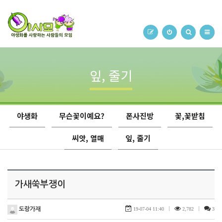
잎, 줄기
야생화
무슨꽃이예요?
폰사진방
꽃,꽃받침
씨앗, 열매
잎, 줄기
가새쑥부쟁이
도랑가재
19-07-04 11:40
|
2,782
|
3