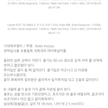
-0.33EV, Multi-segment, 100mm, Flash not fired, 1024 x 683, 2019:06:30
08:47:04
Canon EOS 7D Mark II, F13.0, ISO-1250, Auto WB, Auto Exposure, 1/500s,
-0.33EV, Multi-segment, 100mm, Flash not fired, 1024 x 683, 2019:06:30
08:47:13
가새쑥부쟁이 / 학명 : Aster incisus
쌍떡잎식물 초롱꽃목 국화과의 여러해살이풀.
들판의 습한 곳에서 자란다. 줄기는 60 cm 정도로 곧게 서며 풀 전체에
연하고 짧은털이 있다.
뿌리잎은 꽃이 필 때 없어진다. 줄기잎은 어긋나고 긴 타원형
또는바소꼴인데,
끝이 뾰족하며 밑부분은 좁아져서 잎자루처럼 되고 깃꼴로 갈라진다.
8∼9월에 줄기 끝과 가지 끝에 자줏빛 꽃이 핀다.
총포는 공을 반으로 가른모양이고, 포조각은 세 줄로 배열되며, 겉조각이
속조각보다 약간 짧고 끝이뾰족하다.
설상화(舌狀花)는 길이 약 18 mm, 나비 약 2.5 mm이다.