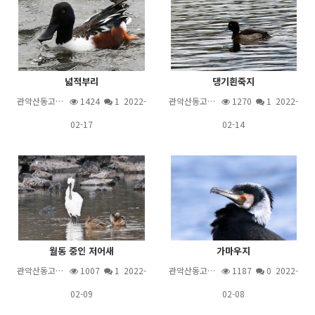
넓적부리
댕기흰죽지
관악산동고…
1424
1
2022-
관악산동고…
1270
1
2022-
02-17
02-14
월동 중인 저어새
가마우지
관악산동고…
1007
1
2022-
관악산동고…
1187
0 2022-
02-09
02-08