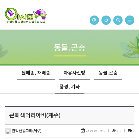
동물.곤충
원예종, 재배종
자유사진방
동물.곤충
풍경, 기타
큰회색머리아비(제주)
관악산동고비(제주)
22-01-02 17:46
|
913
|
0