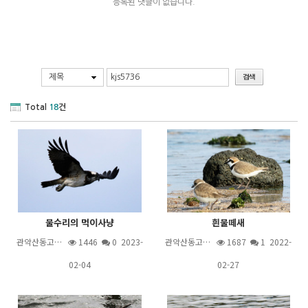
등록된 댓글이 없습니다.
제목
Total
18
건
물수리의 먹이사냥
흰물떼새
관악산동고…
1446
0 2023-
관악산동고…
1687
1
2022-
02-04
02-27