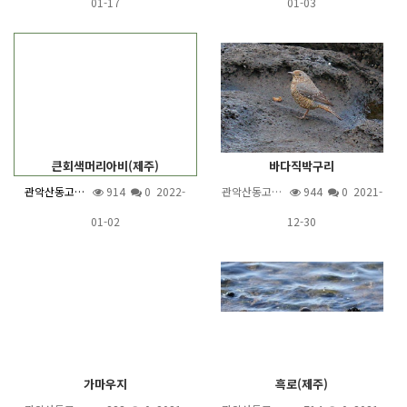
01-17
01-03
큰회색머리아비(제주)
바다직박구리
관악산동고…
914
0 2022-
관악산동고…
944
0 2021-
01-02
12-30
가마우지
흑로(제주)