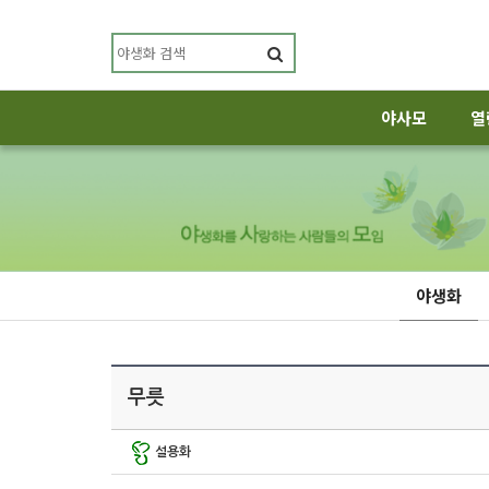
야사모
열
야생화
무릇
설용화