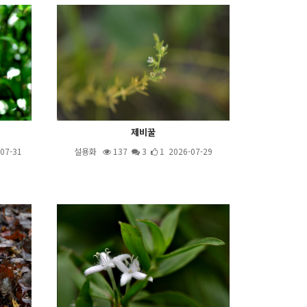
제비꿀
07-31
설용화
137
3
1 2026-07-29