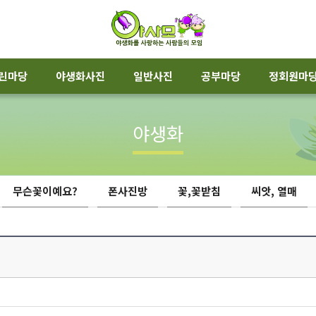
린마당
야생화사진
일반사진
공부마당
정회원마
야생화
무슨꽃이예요?
폰사진방
꽃,꽃받침
씨앗, 열매