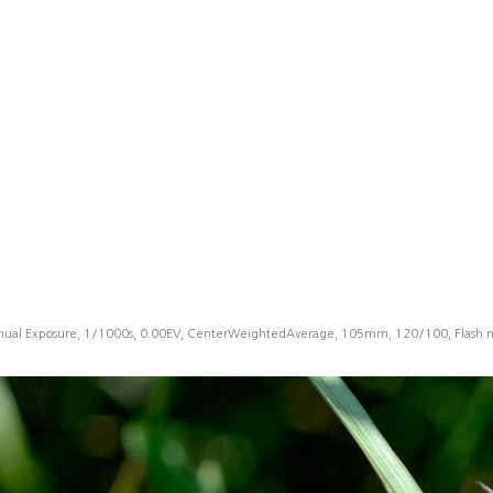
ual Exposure, 1/1000s, 0.00EV, CenterWeightedAverage, 105mm, 120/100, Flash no