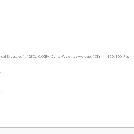
ual Exposure, 1/1250s, 0.00EV, CenterWeightedAverage, 105mm, 120/100, Flash no
.
.