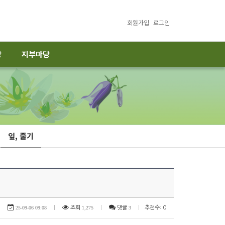
회원가입
로그인
당
지부마당
잎, 줄기
25-09-06 09:08
|
조회
1,275
|
댓글
3
|
추천수: 0