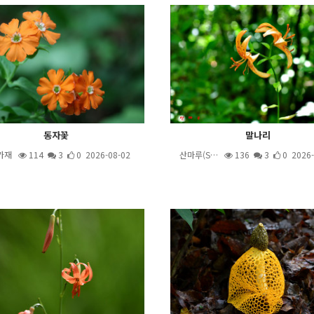
동자꽃
말나리
가재
114
3
0 2026-08-02
산마루(S…
136
3
0 2026-