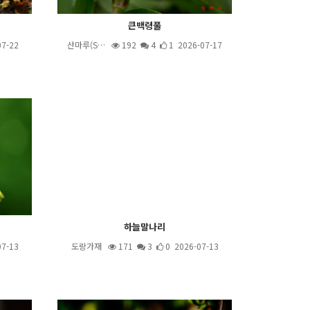
큰백령풀
07-22
산마루(S…
192
4
1 2026-07-17
하늘말나리
07-13
도랑가재
171
3
0 2026-07-13