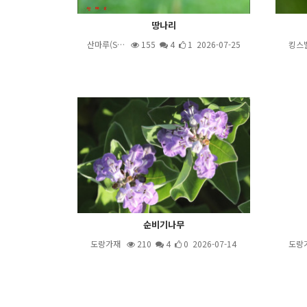
땅나리
산마루(S…
155
4
1 2026-07-25
킹스
순비기나무
도랑가재
210
4
0 2026-07-14
도랑