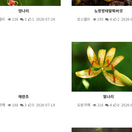
땅나리
노랑망태말뚝버섯
밸리
156
3
1 2026-07-24
킹스밸리
195
4
2 2026-
해란초
말나리
가재
168
3
0 2026-07-14
도랑가재
216
4
0 2026-