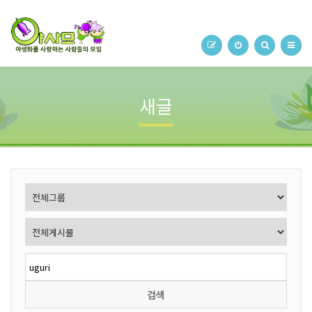
새글
검색