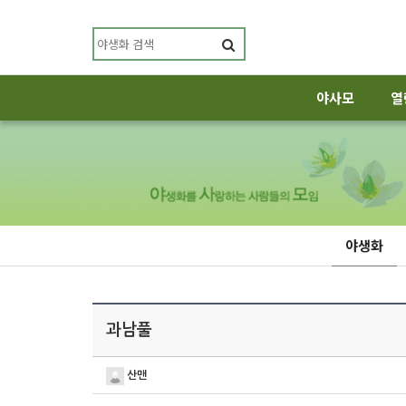
야사모
열
야생화
과남풀
산맨