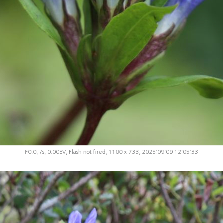
F0.0, /s, 0.00EV, Flash not fired, 1100 x 733, 2025:09:09 12:05:33