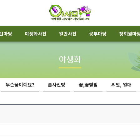
린마당
야생화사진
일반사진
공부마당
정회원마
야생화
무슨꽃이예요?
폰사진방
꽃,꽃받침
씨앗, 열매