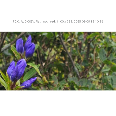
F0.0, /s, 0.00EV, Flash not fired, 1100 x 733, 2025:09:09 15:10:38