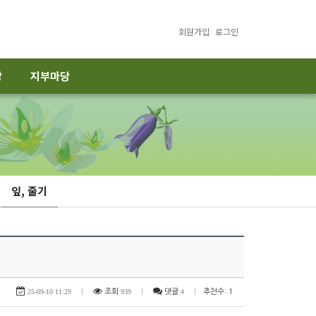
회원가입
로그인
당
지부마당
잎, 줄기
25-09-10 11:29
|
조회
939
|
댓글
4
|
추천수: 1