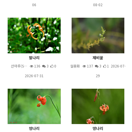
06
08-02
말나리
제비꿀
산마루(S…
136
3
0
설용화
137
3
1 2026-07-
2026-07-31
29
땅나리
땅나리