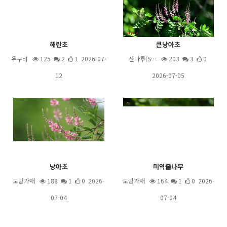
해란초
큰낭아초
우구리
125
2
1 2026-07-
산마루(S…
203
3
0
12
2026-07-05
낭아초
미역줄나무
도랑가재
188
1
0 2026-
도랑가재
164
1
0 2026-
07-04
07-04