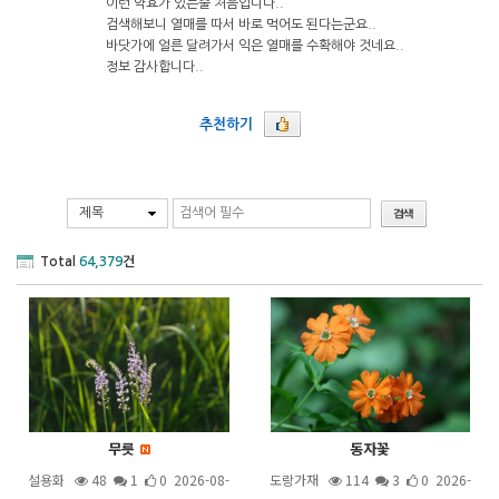
이런 약효가 있는줄 처음입니다..
검색해보니 열매를 따서 바로 먹어도 된다는군요..
바닷가에 얼른 달려가서 익은 열매를 수확해야 것네요..
정보 감사합니다..
추천하기
제목
Total
64,379
건
무릇
동자꽃
설용화
48
1
0 2026-08-
도랑가재
114
3
0 2026-