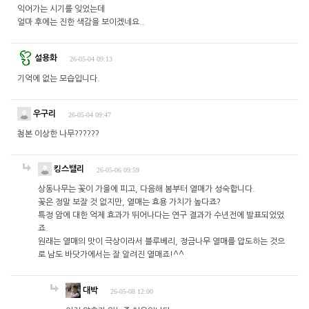
익어가는 시기를 잊었는데
얼마 후에는 진한 색감을 보이겠네요..
설용화
26-05-04 09:13
기억에 없는 모습입니다.
우구리
26-05-04 09:47
첨본 이상한 나무??????
킹스밸리
26-05-06 09:59
상동나무는 꽃이 가을에 피고, 다음해 봄부터 열매가 성숙합니다.
꽃은 정말 보잘 것 없지만, 열매는 효용 가치가 높다죠?
특정 암에 대한 억제 효과가 뛰어나다는 연구 결과가 수년전에 발표되었었
죠.
원래는 열매의 맛이 극상이라서 블루베리, 정금나무 열매를 압도하는 것으
로 남도 바닷가에서는 잘 알려진 열매죠!^^
대박
26-05-08 12:00