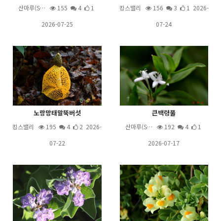
산마루(S…
155
4
1
킹스밸리
156
3
1 2026-
2026-07-25
07-24
노랑망태말뚝버섯
큰백령풀
킹스밸리
195
4
2 2026-
산마루(S…
192
4
1
07-22
2026-07-17