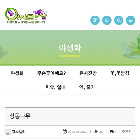
야생화
야생화
무슨꽃이예요?
폰사진방
꽃,꽃받침
씨앗, 열매
잎, 줄기
상동나무
킹스밸리
26-05-03 23:26
|
293
|
5
|
추천수: 1