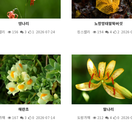
땅나리
노랑망태말뚝버섯
밸리
156
3
1 2026-07-24
킹스밸리
194
4
2 2026-
해란초
말나리
가재
167
3
0 2026-07-14
도랑가재
212
4
0 2026-