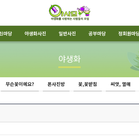
린마당
야생화사진
일반사진
공부마당
정회원마
야생화
무슨꽃이예요?
폰사진방
꽃,꽃받침
씨앗, 열매