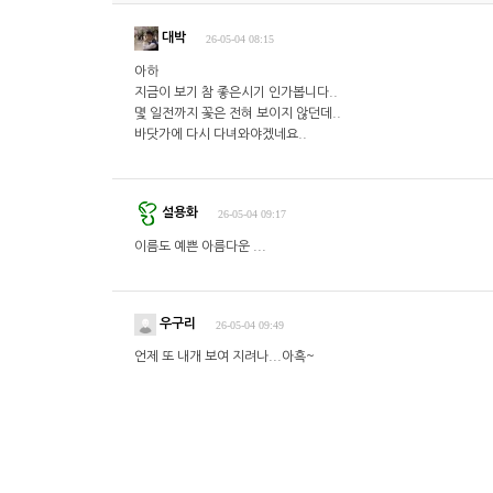
대박
26-05-04 08:15
아하
지금이 보기 참 좋은시기 인가봅니다..
몇 일전까지 꽃은 전혀 보이지 않던데..
바닷가에 다시 다녀와야겠네요..
설용화
26-05-04 09:17
이름도 예쁜 아름다운 ...
우구리
26-05-04 09:49
언제 또 내개 보여 지려나...아흑~