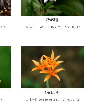
큰백령풀
07-22
산마루(S…
192
4
1 2026-07-17
하늘말나리
07-13
도랑가재
169
3
0 2026-07-13