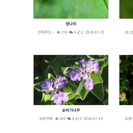
땅나리
산마루(S…
153
4
1 2026-07-25
킹스
순비기나무
도랑가재
209
4
0 2026-07-14
도랑