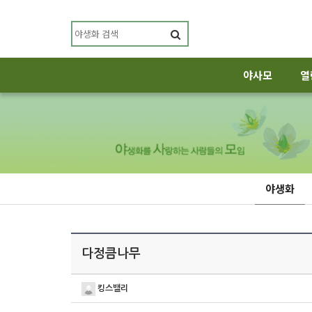
야사모
열
야생화
다정큼나무
킹스밸리