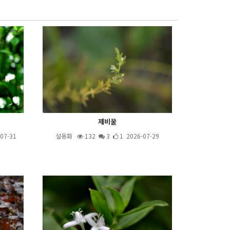
제비꿀
07-31
설용화
132
3
1 2026-07-29