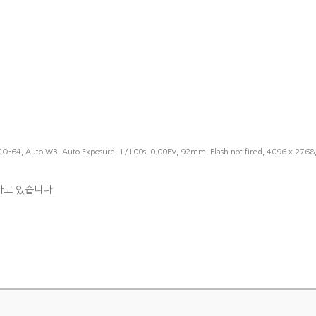
SO-64, Auto WB, Auto Exposure, 1/100s, 0.00EV, 92mm, Flash not fired, 4096 x 2768
가고 있습니다.