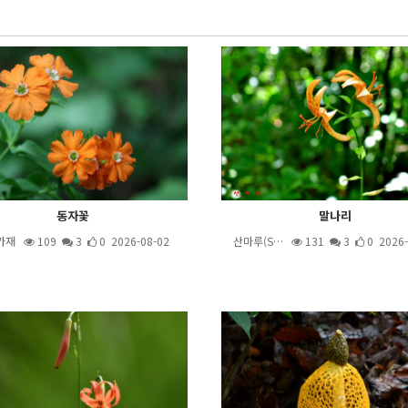
동자꽃
말나리
가재
109
3
0 2026-08-02
산마루(S…
131
3
0 2026-