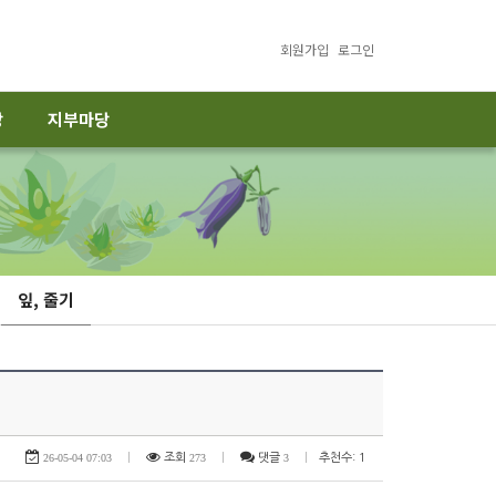
회원가입
로그인
당
지부마당
잎, 줄기
26-05-04 07:03
|
조회
273
|
댓글
3
|
추천수: 1