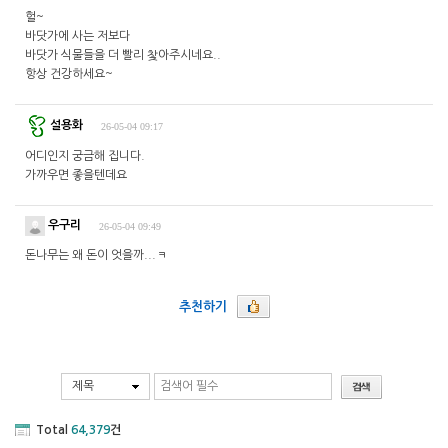
헐~
바닷가에 사는 저보다
바닷가 식물들을 더 빨리 찿아주시네요..
항상 건강하세요~
설용화
26-05-04 09:17
어디인지 궁금해 집니다.
가까우면 좋을텐데요
우구리
26-05-04 09:49
돈나무는 왜 돈이 엇을까...ㅋ
추천하기
제목
Total
64,379
건