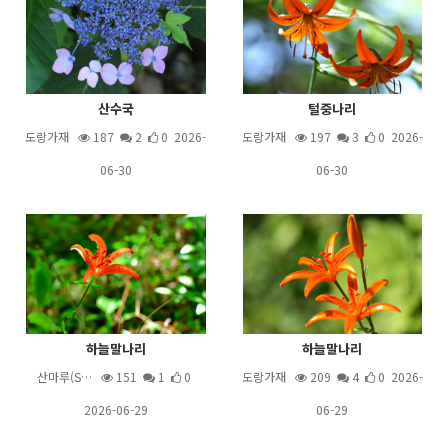
산수국
털중나리
도랑가재
187
2
0 2026-
도랑가재
197
3
0 2026-
06-30
06-30
하늘말나리
하늘말나리
산마루(S…
151
1
0
도랑가재
209
4
0 2026-
2026-06-29
06-29