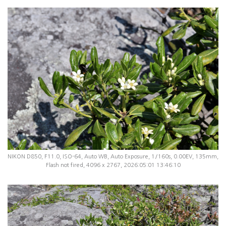
NIKON D850, F11.0, ISO-64, Auto WB, Auto Exposure, 1/160s, 0.00EV, 135mm,
Flash not fired, 4096 x 2767, 2026:05:01 13:46:10