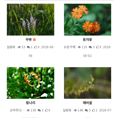
무릇
동자꽃
설용화
53
1
0 2026-08-
도랑가재
116
3
0 2026-
06
08-02
말나리
제비꿀
산마루(S…
138
3
0
설용화
146
3
1 2026-07-