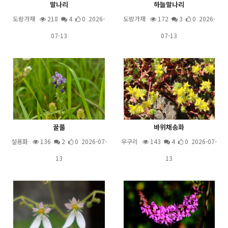
말나리
하늘말나리
도랑가재
218
4
0 2026-
도랑가재
172
3
0 2026-
07-13
07-13
꿀풀
바위채송화
설용화
136
2
0 2026-07-
우구리
143
4
0 2026-07-
13
13