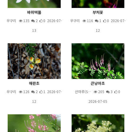
바위떡풀
부처꽃
우구리
135
2
0 2026-07-
우구리
116
1
0 2026-07-
13
12
해란초
큰낭아초
우구리
126
2
1 2026-07-
산마루(S…
205
3
0
12
2026-07-05