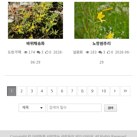
바위채송화
노랑원추리
도랑가재
174
3
0 2026-
설용화
183
3
0 2026-06-
06-29
29
2
3
4
5
6
7
8
9
10
1
제목
Copyright © 야생화를 사랑하는 사람들의 모임-야사모. All Rights Reserved.