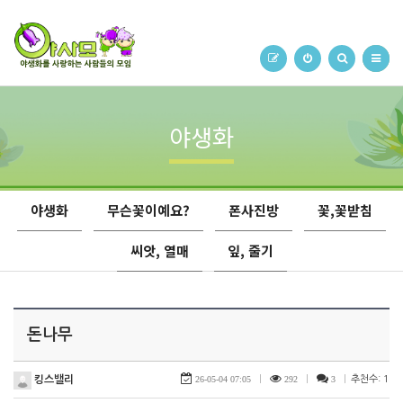
야생화
야생화
무슨꽃이예요?
폰사진방
꽃,꽃받침
씨앗, 열매
잎, 줄기
돈나무
킹스밸리
26-05-04 07:05
|
292
|
3
|
추천수: 1