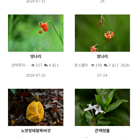
2026-07-31
29
땅나리
땅나리
산마루(S…
157
4
1
킹스밸리
158
3
1 2026-
2026-07-25
07-24
노랑망태말뚝버섯
큰백령풀