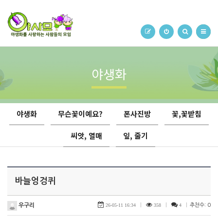
야생화
야생화
무슨꽃이예요?
폰사진방
꽃,꽃받침
씨앗, 열매
잎, 줄기
바늘엉겅퀴
우구리
26-05-11 16:34
|
358
|
4
|
추천수: 0