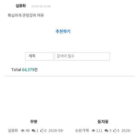
설용화
26-05-18 13:00
확실하게 큰엉겅퀴 여유
추천하기
제목
Total
64,379
건
무릇
동자꽃
설용화
46
1
0 2026-08-
도랑가재
111
3
0 2026-