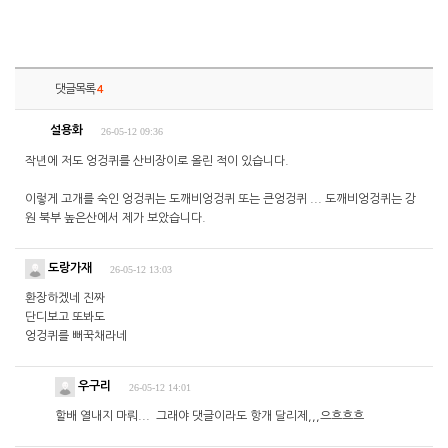
댓글목록
4
설용화
26-05-12 09:36
작년에 저도 엉겅퀴를 산비장이로 올린 적이 있습니다.
이렇게 고개를 숙인 엉겅퀴는 도깨비엉겅퀴 또는 큰엉겅퀴 ... 도깨비엉겅퀴는 강
원 북부 높은산에서 제가 보았습니다.
도랑가재
26-05-12 13:03
환장하겠네 진짜
단디보고 또봐도
엉겅퀴를 뻐꾹채라네
우구리
26-05-12 14:01
할배 열내지 마뤄... 그래야 댓글이라도 항개 달리제,,,으흐흐흐