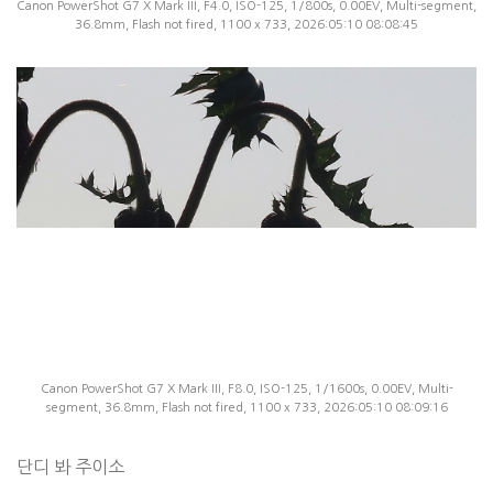
Canon PowerShot G7 X Mark III, F4.0, ISO-125, 1/800s, 0.00EV, Multi-segment,
36.8mm, Flash not fired, 1100 x 733, 2026:05:10 08:08:45
Canon PowerShot G7 X Mark III, F8.0, ISO-125, 1/1600s, 0.00EV, Multi-
segment, 36.8mm, Flash not fired, 1100 x 733, 2026:05:10 08:09:16
단디 봐 주이소