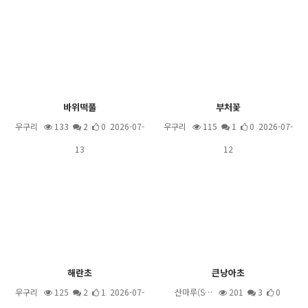
바위떡풀
부처꽃
우구리
133
2
0 2026-07-
우구리
115
1
0 2026-07-
13
12
해란초
큰낭아초
우구리
125
2
1 2026-07-
산마루(S…
201
3
0