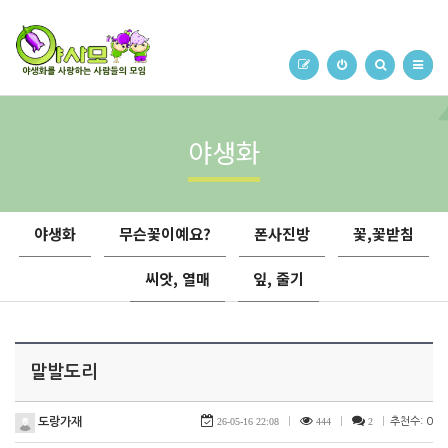
야생화
야생화
무슨꽃이예요?
폰사진방
꽃,꽃받침
씨앗, 열매
잎, 줄기
말발도리
도랑가재
26-05-16 22:08
|
444
|
2
|
추천수: 0