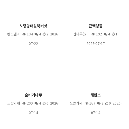
노랑망태말뚝버섯
큰백령풀
킹스밸리
194
4
2 2026-
산마루(S…
192
4
1
07-22
2026-07-17
순비기나무
해란초
도랑가재
209
4
0 2026-
도랑가재
167
3
0 2026-
07-14
07-14