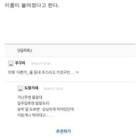
이름이 붙여졌다고 한다.
댓글목록
2
우구리
26-05-17 10:49
으메 이쁜거,,울 동네 추스리고 가셨구만....ㅋ
도랑가재
26-05-17 13:31
지난주엔 물참대
일주일후엔 말발도리
농막 앞 도로변. 싱싱하게 피어있던데
지칭개나 찍어대고 ......
추천하기