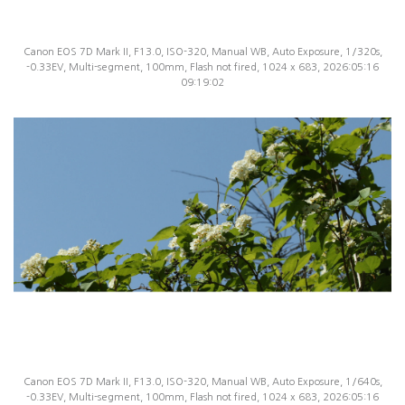
Canon EOS 7D Mark II, F13.0, ISO-320, Manual WB, Auto Exposure, 1/320s,
-0.33EV, Multi-segment, 100mm, Flash not fired, 1024 x 683, 2026:05:16
09:19:02
Canon EOS 7D Mark II, F13.0, ISO-320, Manual WB, Auto Exposure, 1/640s,
-0.33EV, Multi-segment, 100mm, Flash not fired, 1024 x 683, 2026:05:16