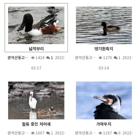
넓적부리
댕기흰죽지
관악산동고…
1424
1
2022-
관악산동고…
1270
1
2022-
02-17
02-14
월동 중인 저어새
가마우지
관악산동고…
1007
1
2022-
관악산동고…
1187
0 2022-