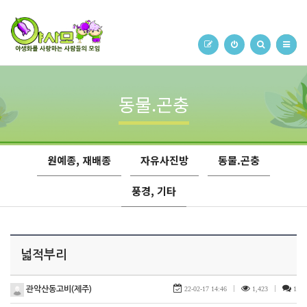
동물.곤충
원예종, 재배종
자유사진방
동물.곤충
풍경, 기타
넓적부리
관악산동고비(제주)
22-02-17 14:46
|
1,423
|
1