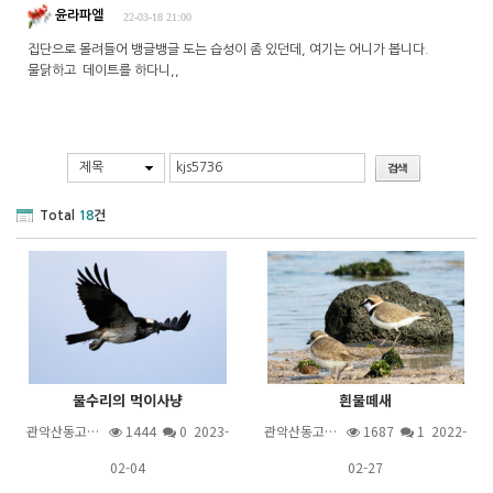
윤라파엘
22-03-18 21:00
집단으로 몰려들어 뱅글뱅글 도는 습성이 좀 있던데, 여기는 어니가 봅니다.
물닭하고 데이트를 하다니,,
제목
Total
18
건
물수리의 먹이사냥
흰물떼새
관악산동고…
1444
0 2023-
관악산동고…
1687
1
2022-
02-04
02-27