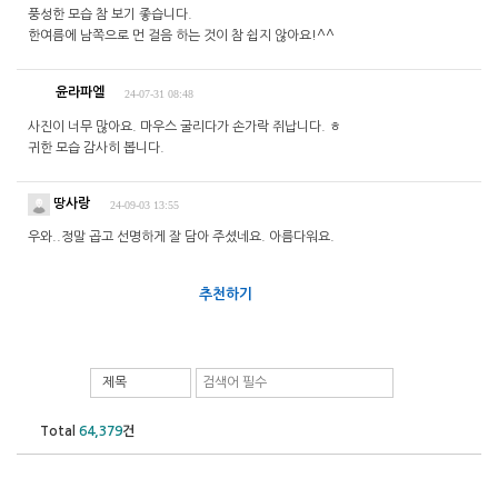
풍성한 모습 참 보기 좋습니다.
한여름에 남쪽으로 먼 걸음 하는 것이 참 쉽지 않아요!^^
윤라파엘
24-07-31 08:48
사진이 너무 많아요. 마우스 굴리다가 손가락 쥐납니다. ㅎ
귀한 모습 감사히 봅니다.
땅사랑
24-09-03 13:55
우와..정말 곱고 선명하게 잘 담아 주셨네요. 아름다워요.
추천하기
제목
Total
64,379
건