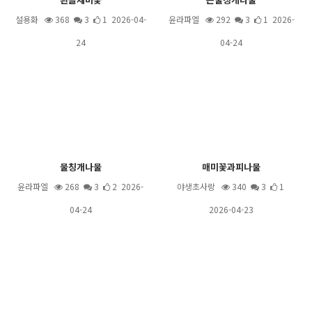
설용화
368
3
1 2026-04-
윤라파엘
292
3
1 2026-
24
04-24
물칭개나물
매미꽃과피나물
윤라파엘
268
3
2 2026-
야생초사랑
340
3
1
04-24
2026-04-23