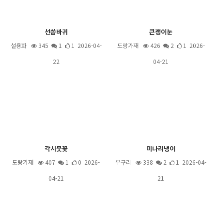
선씀바귀
큰괭이눈
설용화
345
1
1 2026-04-
도랑가재
426
2
1 2026-
22
04-21
각시붓꽃
미나리냉이
도랑가재
407
1
0 2026-
우구리
338
2
1 2026-04-
04-21
21