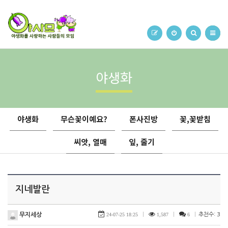
야생화
야생화
무슨꽃이예요?
폰사진방
꽃,꽃받침
씨앗, 열매
잎, 줄기
지네발란
무지세상
24-07-25 18:25
|
1,587
|
6
|
추천수: 3