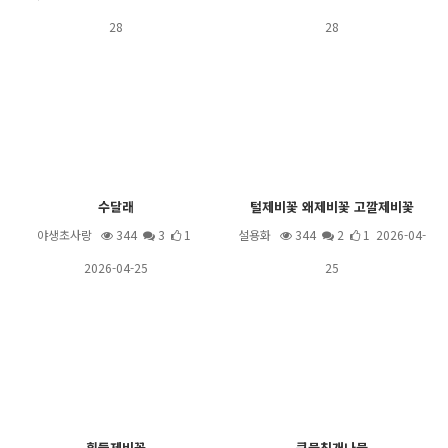
28
28
수달래
털제비꽃 왜제비꽃 고깔제비꽃
야생초사랑
344
3
1
설용화
344
2
1 2026-04-
2026-04-25
25
흰들제비꽃
큰물칭개나물