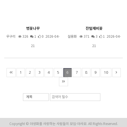
병꽃나무
잔털제비꽃
우구리
326
1
0 2026-04-
설용화
371
3
1 2026-04-
21
21
1
2
3
4
5
7
8
9
10
6
제목
Copyright © 야생화를 사랑하는 사람들의 모임-야사모. All Rights Reserved.